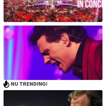
Toppers In Concert
2393+
reviews
BEKIJKEN
NU TRENDING!
Bouke And The Elvis Matters Band
961+
reviews
BEKIJKEN