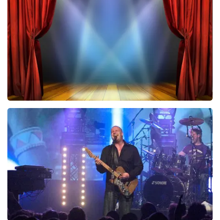
433
laatste 30 minuten
BESTEL NU
40 45 De Musical
243
laatste 30 minuten
BESTEL NU