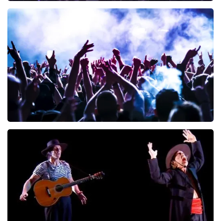
Blof
222
laatste 30 minuten
BESTEL NU
Megadeth
166
laatste 30 minuten
BESTEL NU