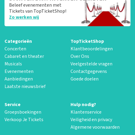
Beleef evenementen met
Tickets van TopTicketShop!
Zo werken wij
Categorieën
TopTicketShop
Concerten
Klantbeoordelingen
Cabaret en theater
Over Ons
Musicals
Veelgestelde vragen
Evenementen
Contactgegevens
Aanbiedingen
Goede doelen
Laatste nieuwsbrief
Service
Hulp nodig?
Groepsboekingen
Klantenservice
Verkoop Je Tickets
Veiligheid en privacy
Algemene voorwaarden