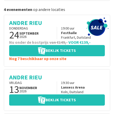
4 evenementen
op andere locaties
ANDRE RIEU
DONDERDAG
19:00
uur
24
Festhalle
SEPTEMBER
2026
Frankfurt
,
Duitsland
Nu onder de kostprijs
van €149,-
VOOR €139,-
BEKIJK TICKETS
Nog 7 beschikbaar op onze site
ANDRE RIEU
VRIJDAG
19:30
uur
13
Lanxess Arena
NOVEMBER
2026
Koln
,
Duitsland
BEKIJK TICKETS