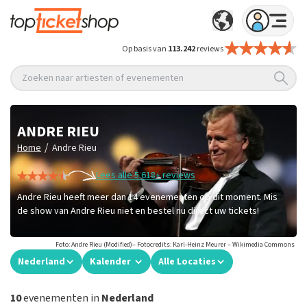
Op basis van
113.242
reviews
Zoeken naar artiesten of evenementen
ANDRE RIEU
/
Home
Andre Rieu
Lees alle 5.618+ reviews
Andre Rieu heeft meer dan 14 evenementen op dit moment. Mis
de show van Andre Rieu niet en bestel nu direct uw tickets!
Foto: Andre Rieu (Modified)– Fotocredits: Karl-Heinz Meurer – Wikimedia Commons
Nederland
Kalender
Alle Locaties
10
evenementen in
Nederland