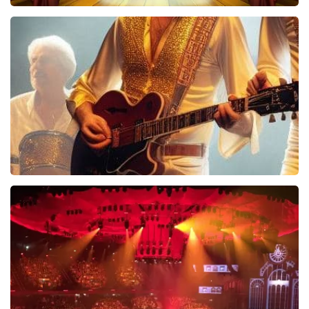
40 45 De Musical
2588+
reviews
BEKIJKEN
Bee Gees Forever
845+
reviews
BEKIJKEN