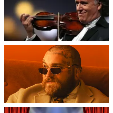
Andre Rieu
510
laatste 30 minuten
BESTEL NU
Teddy Swims