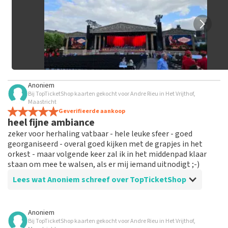
geplaatst.
Anoniem
Bij TopTicketShop kaarten gekocht voor Andre Rieu in Het Vrijthof,
Maastricht
Geverifieerde aankoop
heel fijne ambiance
zeker voor herhaling vatbaar - hele leuke sfeer - goed
georganiseerd - overal goed kijken met de grapjes in het
orkest - maar volgende keer zal ik in het middenpad klaar
staan om mee te walsen, als er mij iemand uitnodigt ;-)
Lees wat Anoniem schreef over TopTicketShop
Beoordeling van Anoniem over
TopTicketShop
Anoniem
Bij TopTicketShop kaarten gekocht voor Andre Rieu in Het Vrijthof,