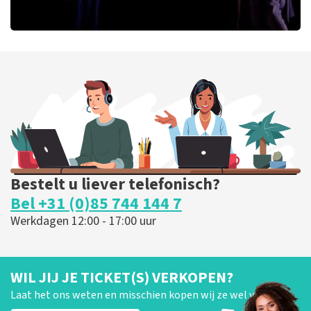
Ashton Brothers
127
laatste 30 minuten
BESTEL NU
Bestelt u liever telefonisch?
Bel +31 (0)85 744 144 7
Werkdagen 12:00 - 17:00 uur
WIL JIJ JE TICKET(S) VERKOPEN?
Laat het ons weten en misschien kopen wij ze wel van je!