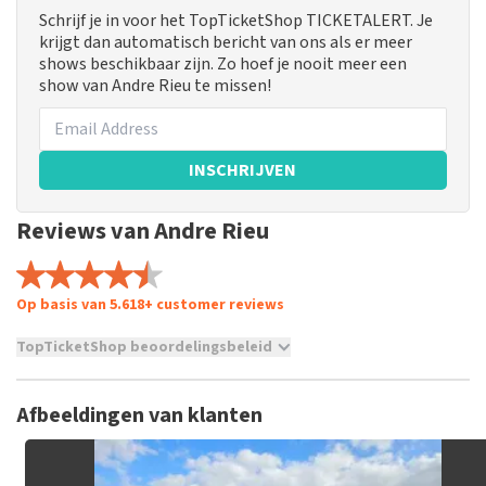
Schrijf je in voor het TopTicketShop TICKETALERT. Je
krijgt dan automatisch bericht van ons als er meer
shows beschikbaar zijn. Zo hoef je nooit meer een
show van Andre Rieu te missen!
INSCHRIJVEN
Reviews van Andre Rieu
Op basis van 5.618+ customer reviews
TopTicketShop beoordelingsbeleid
TopTicketShop verzamelt reviews van echte klanten. Het is
niet mogelijk om een review achter te laten als je geen
Afbeeldingen van klanten
tickets hebt aangeschaft bij TopTicketShop. Reviews met
grof taalgebruik en/of onwaarheden worden niet geplaatst.
Het kan enkele weken duren voordat een review wordt