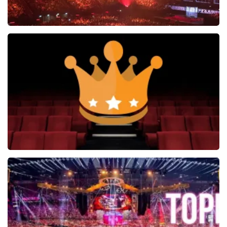
Vrienden Van Amstel Live
1252+
reviews
BEKIJKEN
Soldaat van Oranje
6649+
reviews
BEKIJKEN