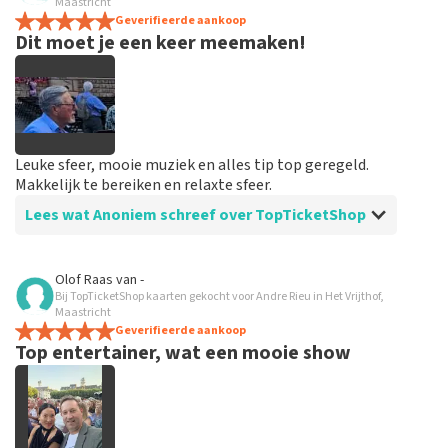
alles in orde
Maastricht
spannend dat je maar zo kort op voorhand de tickets
Geverifieerde aankoop
Dit moet je een keer meemaken!
hebt maar alles was in orde...
Leuke sfeer, mooie muziek en alles tip top geregeld.
Makkelijk te bereiken en relaxte sfeer.
Lees wat Anoniem schreef over TopTicketShop
Beoordeling van Anoniem over
TopTicketShop
Olof Raas
van
-
Bij TopTicketShop kaarten gekocht voor Andre Rieu in Het Vrijthof,
Goed en snel geregeld
Maastricht
Binnen een week waren de tickets binnen. Alles keurig
Geverifieerde aankoop
Top entertainer, wat een mooie show
geregeld en goed geïnformeerd vooraf aan het
evenement.