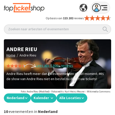
Op basis van
113.182
reviews
Zoeken naar artiesten of evenementen
ANDRE RIEU
/
Home
Andre Rieu
Lees alle 5.606+ reviews
Andre Rieu heeft meer dan 14 evenementen op dit moment. Mis
de show van Andre Rieu niet en bestel nu direct uw tickets!
Foto: Andre Rieu (Modified)– Fotocredits: Karl-Heinz Meurer – Wikimedia Commons
Nederland
Kalender
Alle Locaties
10
evenementen in
Nederland