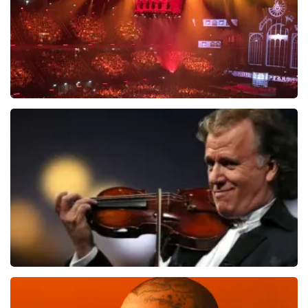
Vrienden Van Amstel Live
1626
laatste 30 minuten
BESTEL NU
Andre Rieu
1138
laatste 30 minuten