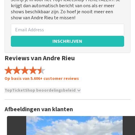
krijgt dan automatisch bericht van ons als er meer
shows beschikbaar zijn. Zo hoef je nooit meer een
show van Andre Rieu te missen!
INSCHRIJVEN
Reviews van Andre Rieu
Op basis van 5.606+ customer reviews
TopTicketShop beoordelingsbeleid
TopTicketShop verzamelt reviews van echte klanten. Het is
niet mogelijk om een review achter te laten als je geen
Afbeeldingen van klanten
tickets hebt aangeschaft bij TopTicketShop. Reviews met
grof taalgebruik en/of onwaarheden worden niet geplaatst.
Het kan enkele weken duren voordat een review wordt
geplaatst.