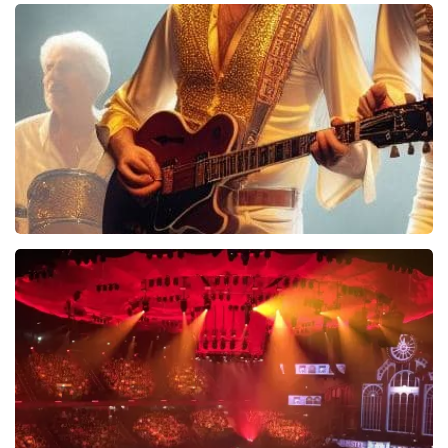
40 45 De Musical
2588+
reviews
BEKIJKEN
Bee Gees Forever
845+
reviews
BEKIJKEN