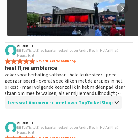
Anoniem
Bij TopTicketShop kaarten gekocht voor Andre Rieu in Het Vrijthof,
Maastricht
Geverifieerde aankoop
heel fijne ambiance
zeker voor herhaling vatbaar - hele leuke sfeer - goed
georganiseerd - overal goed kijken met de grapjes in het
orkest - maar volgende keer zal ik in het middenpad klaar
staan om mee te walsen, als er mij iemand uitnodigt ;-)
Lees wat Anoniem schreef over TopTicketShop
Beoordeling van Anoniem over
TopTicketShop
Anoniem
Bij TopTicketShop kaarten gekocht voor Andre Rieu in Het Vrijthof,
alles in orde
Maastricht