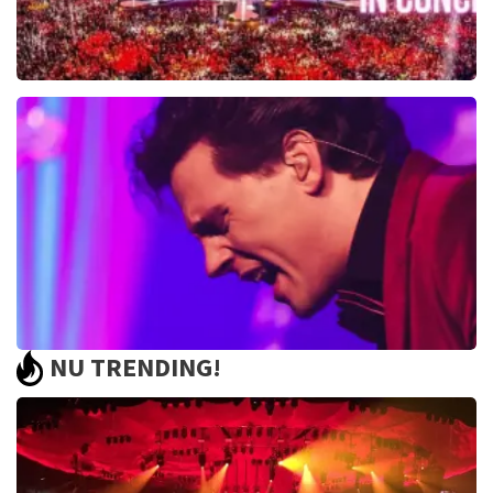
Toppers In Concert
2393+
reviews
BEKIJKEN
NU TRENDING!
Bouke And The Elvis Matters Band
961+
reviews
BEKIJKEN