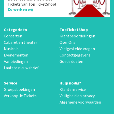
Tickets van TopTicketShop!
Zo werken wij
Categorieën
TopTicketShop
Concerten
Klantbeoordelingen
Cabaret en theater
Over Ons
Musicals
Veelgestelde vragen
Evenementen
Contactgegevens
Aanbiedingen
Goede doelen
Laatste nieuwsbrief
Service
Hulp nodig?
Groepsboekingen
Klantenservice
Verkoop Je Tickets
Veiligheid en privacy
Algemene voorwaarden