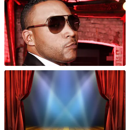
Esther van der Voort
546
laatste 30 minuten
BESTEL NU
Don Omar
422
laatste 30 minuten
BESTEL NU