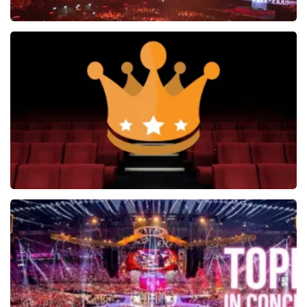
Vrienden Van Amstel Live
1252+
reviews
BEKIJKEN
Soldaat van Oranje
6648+
reviews
BEKIJKEN