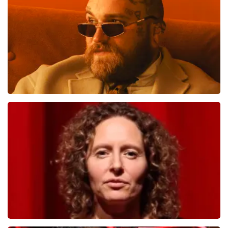
BESTEL NU
Teddy Swims
817
laatste 30 minuten
BESTEL NU