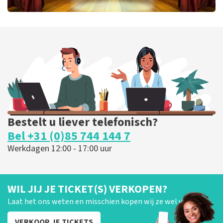
40 45 De Musical
331
laatste 30 minuten
BESTEL NU
Bestelt u liever telefonisch?
Bel +31 (0)85 744 144 7
Werkdagen 12:00 - 17:00 uur
WIL JIJ JE TICKET(S) VERKOPEN?
Laat het ons weten en misschien kopen wij ze wel van je!
VERKOOP JE TICKETS