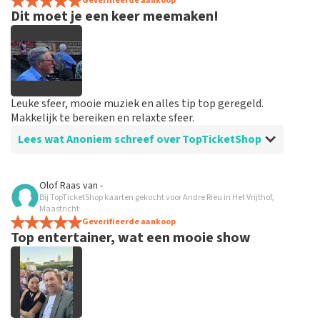
spannend dat je maar zo kort op voorhand de tickets
Geverifieerde aankoop
Dit moet je een keer meemaken!
hebt maar alles was in orde...
Leuke sfeer, mooie muziek en alles tip top geregeld.
Makkelijk te bereiken en relaxte sfeer.
Lees wat Anoniem schreef over TopTicketShop
Beoordeling van Anoniem over
TopTicketShop
Olof Raas
van
-
Bij TopTicketShop kaarten gekocht voor Andre Rieu in Het Vrijthof,
Goed en snel geregeld
Maastricht
Binnen een week waren de tickets binnen. Alles keurig
Geverifieerde aankoop
Top entertainer, wat een mooie show
geregeld en goed geïnformeerd vooraf aan het
evenement.