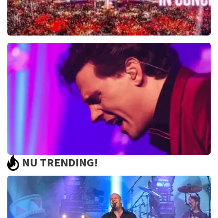
Toppers In Concert
2393+
reviews
BEKIJKEN
NU TRENDING!
Bouke And The Elvis Matters Band
961+
reviews
BEKIJKEN