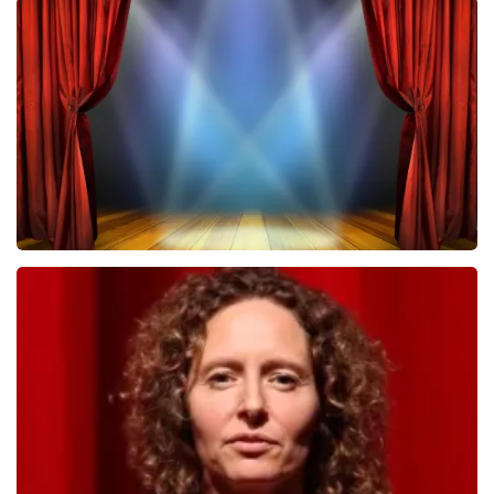
Megadeth
322
laatste 30 minuten
BESTEL NU
40 45 De Musical
233
laatste 30 minuten
BESTEL NU