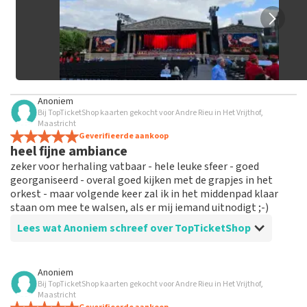
Anoniem
Bij TopTicketShop kaarten gekocht voor Andre Rieu in Het Vrijthof,
Maastricht
Geverifieerde aankoop
heel fijne ambiance
zeker voor herhaling vatbaar - hele leuke sfeer - goed
georganiseerd - overal goed kijken met de grapjes in het
orkest - maar volgende keer zal ik in het middenpad klaar
staan om mee te walsen, als er mij iemand uitnodigt ;-)
Lees wat Anoniem schreef over TopTicketShop
Beoordeling van Anoniem over
TopTicketShop
Anoniem
Bij TopTicketShop kaarten gekocht voor Andre Rieu in Het Vrijthof,
alles in orde
Maastricht