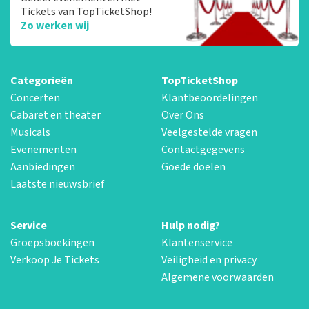
Tickets van TopTicketShop!
Zo werken wij
Categorieën
TopTicketShop
Concerten
Klantbeoordelingen
Cabaret en theater
Over Ons
Musicals
Veelgestelde vragen
Evenementen
Contactgegevens
Aanbiedingen
Goede doelen
Laatste nieuwsbrief
Service
Hulp nodig?
Groepsboekingen
Klantenservice
Verkoop Je Tickets
Veiligheid en privacy
Algemene voorwaarden