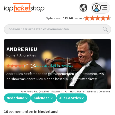
Op basis van
113.242
reviews
Zoeken naar artiesten of evenementen
ANDRE RIEU
/
Home
Andre Rieu
Lees alle 5.618+ reviews
Andre Rieu heeft meer dan 14 evenementen op dit moment. Mis
de show van Andre Rieu niet en bestel nu direct uw tickets!
Foto: Andre Rieu (Modified)– Fotocredits: Karl-Heinz Meurer – Wikimedia Commons
Nederland
Kalender
Alle Locaties
10
evenementen in
Nederland