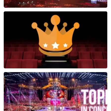
Vrienden Van Amstel Live
1252+
reviews
BEKIJKEN
Soldaat van Oranje
6649+
reviews
BEKIJKEN