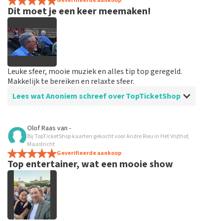
spannend dat je maar zo kort op voorhand de tickets
Geverifieerde aankoop
Dit moet je een keer meemaken!
hebt maar alles was in orde...
Leuke sfeer, mooie muziek en alles tip top geregeld.
Makkelijk te bereiken en relaxte sfeer.
Lees wat Anoniem schreef over TopTicketShop
Beoordeling van Anoniem over
TopTicketShop
Olof Raas
van
-
Bij TopTicketShop kaarten gekocht voor Andre Rieu in Het Vrijthof,
Goed en snel geregeld
Maastricht
Binnen een week waren de tickets binnen. Alles keurig
Geverifieerde aankoop
Top entertainer, wat een mooie show
geregeld en goed geïnformeerd vooraf aan het
evenement.