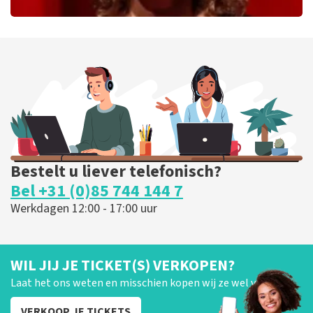
Esther van der Voort
226
laatste 30 minuten
BESTEL NU
Bestelt u liever telefonisch?
Bel +31 (0)85 744 144 7
Werkdagen 12:00 - 17:00 uur
WIL JIJ JE TICKET(S) VERKOPEN?
Laat het ons weten en misschien kopen wij ze wel van je!
VERKOOP JE TICKETS