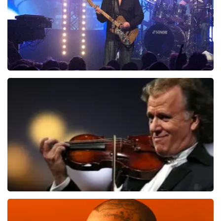
Blof
821
laatste 30 minuten
BESTEL NU
Andre Rieu
514
laatste 30 minuten