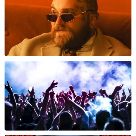
BESTEL NU
Teddy Swims
461
laatste 30 minuten
BESTEL NU