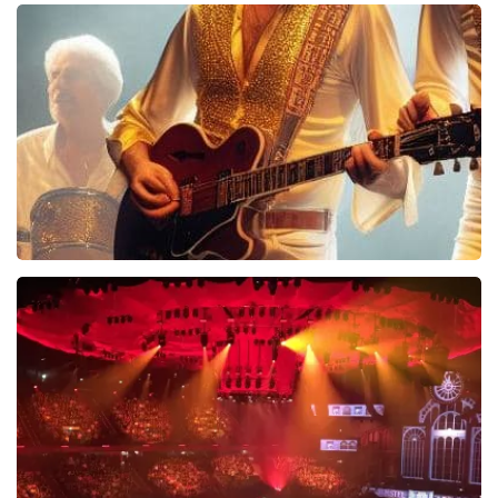
40 45 De Musical
2588+
reviews
BEKIJKEN
Bee Gees Forever
845+
reviews
BEKIJKEN