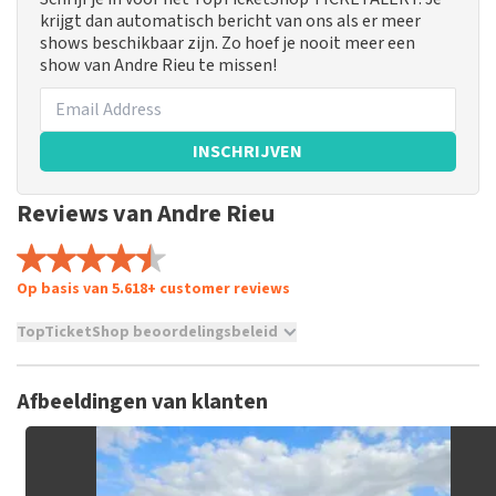
krijgt dan automatisch bericht van ons als er meer
shows beschikbaar zijn. Zo hoef je nooit meer een
show van Andre Rieu te missen!
INSCHRIJVEN
Reviews van Andre Rieu
Op basis van 5.618+ customer reviews
TopTicketShop beoordelingsbeleid
TopTicketShop verzamelt reviews van echte klanten. Het is
niet mogelijk om een review achter te laten als je geen
Afbeeldingen van klanten
tickets hebt aangeschaft bij TopTicketShop. Reviews met
grof taalgebruik en/of onwaarheden worden niet geplaatst.
Het kan enkele weken duren voordat een review wordt
geplaatst.