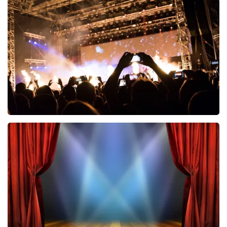
Esther van der Voort
497
laatste 30 minuten
BESTEL NU
Don Omar
402
laatste 30 minuten
BESTEL NU