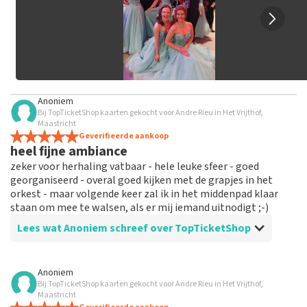
Anoniem
Bij TopTicketShop kaarten gekocht voor Andre Rieu in Het Vrijthof,
Maastricht
Geverifieerde aankoop
heel fijne ambiance
zeker voor herhaling vatbaar - hele leuke sfeer - goed
georganiseerd - overal goed kijken met de grapjes in het
orkest - maar volgende keer zal ik in het middenpad klaar
staan om mee te walsen, als er mij iemand uitnodigt ;-)
Lees wat Anoniem schreef over TopTicketShop
Beoordeling van Anoniem over
TopTicketShop
Anoniem
Bij TopTicketShop kaarten gekocht voor Andre Rieu in Het Vrijthof,
alles in orde
Maastricht