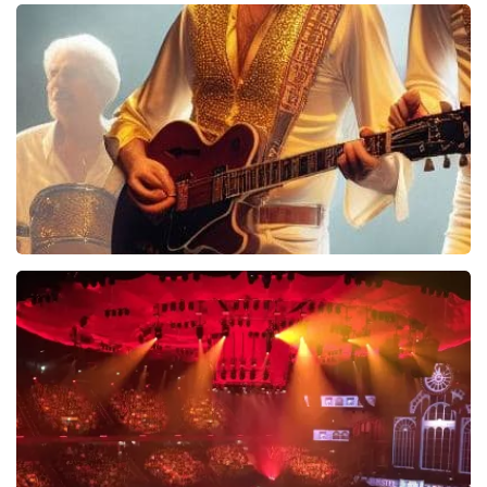
40 45 De Musical
2588+
reviews
BEKIJKEN
Bee Gees Forever
845+
reviews
BEKIJKEN