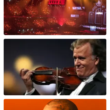
Vrienden Van Amstel Live
1613
laatste 30 minuten
BESTEL NU
Andre Rieu
1087
laatste 30 minuten