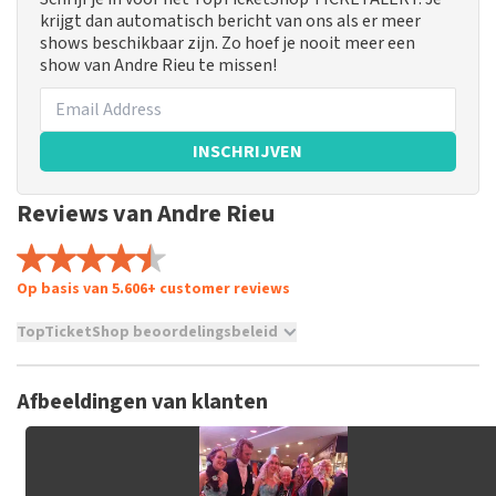
krijgt dan automatisch bericht van ons als er meer
shows beschikbaar zijn. Zo hoef je nooit meer een
show van Andre Rieu te missen!
INSCHRIJVEN
Reviews van Andre Rieu
Op basis van 5.606+ customer reviews
TopTicketShop beoordelingsbeleid
TopTicketShop verzamelt reviews van echte klanten. Het is
niet mogelijk om een review achter te laten als je geen
Afbeeldingen van klanten
tickets hebt aangeschaft bij TopTicketShop. Reviews met
grof taalgebruik en/of onwaarheden worden niet geplaatst.
Het kan enkele weken duren voordat een review wordt
geplaatst.