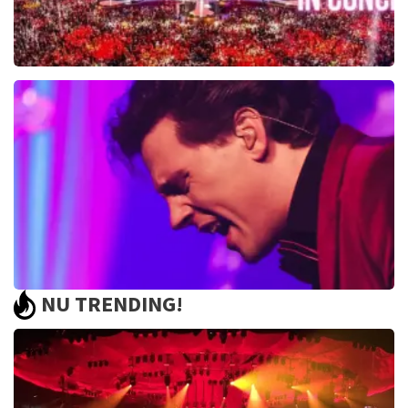
Toppers In Concert
2393+
reviews
BEKIJKEN
NU TRENDING!
Bouke And The Elvis Matters Band
961+
reviews
BEKIJKEN