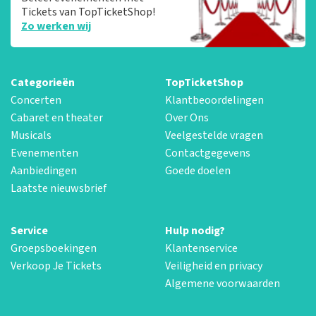
Tickets van TopTicketShop!
Zo werken wij
Categorieën
TopTicketShop
Concerten
Klantbeoordelingen
Cabaret en theater
Over Ons
Musicals
Veelgestelde vragen
Evenementen
Contactgegevens
Aanbiedingen
Goede doelen
Laatste nieuwsbrief
Service
Hulp nodig?
Groepsboekingen
Klantenservice
Verkoop Je Tickets
Veiligheid en privacy
Algemene voorwaarden