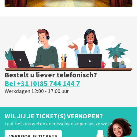
40 45 De Musical
301
laatste 30 minuten
BESTEL NU
Bestelt u liever telefonisch?
Bel +31 (0)85 744 144 7
Werkdagen 12:00 - 17:00 uur
WIL JIJ JE TICKET(S) VERKOPEN?
Laat het ons weten en misschien kopen wij ze wel van je!
VERKOOP JE TICKETS