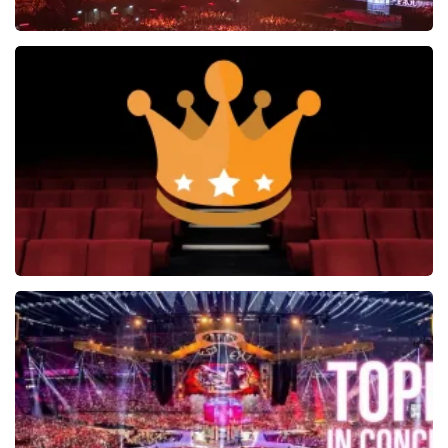
Vrienden Van Amstel Live
1252+
reviews
BEKIJKEN
Soldaat van Oranje
6648+
reviews
BEKIJKEN