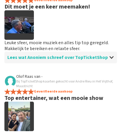
spannend dat je maar zo kort op voorhand de tickets
Geverifieerde aankoop
Dit moet je een keer meemaken!
hebt maar alles was in orde...
Leuke sfeer, mooie muziek en alles tip top geregeld.
Makkelijk te bereiken en relaxte sfeer.
Lees wat Anoniem schreef over TopTicketShop
Beoordeling van Anoniem over
TopTicketShop
Olof Raas
van
-
Bij TopTicketShop kaarten gekocht voor Andre Rieu in Het Vrijthof,
Goed en snel geregeld
Maastricht
Binnen een week waren de tickets binnen. Alles keurig
Geverifieerde aankoop
Top entertainer, wat een mooie show
geregeld en goed geïnformeerd vooraf aan het
evenement.