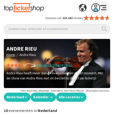
Op basis van
113.182
reviews
Zoeken naar artiesten of evenementen
ANDRE RIEU
/
Home
Andre Rieu
Lees alle 5.606+ reviews
Andre Rieu heeft meer dan 14 evenementen op dit moment. Mis
de show van Andre Rieu niet en bestel nu direct uw tickets!
Foto: Andre Rieu (Modified)– Fotocredits: Karl-Heinz Meurer – Wikimedia Commons
Nederland
Kalender
Alle Locaties
10
evenementen in
Nederland