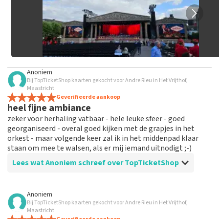
Anoniem
Bij TopTicketShop kaarten gekocht voor Andre Rieu in Het Vrijthof,
Maastricht
Geverifieerde aankoop
heel fijne ambiance
zeker voor herhaling vatbaar - hele leuke sfeer - goed
georganiseerd - overal goed kijken met de grapjes in het
orkest - maar volgende keer zal ik in het middenpad klaar
staan om mee te walsen, als er mij iemand uitnodigt ;-)
Lees wat Anoniem schreef over TopTicketShop
Beoordeling van Anoniem over
TopTicketShop
Anoniem
Bij TopTicketShop kaarten gekocht voor Andre Rieu in Het Vrijthof,
alles in orde
Maastricht