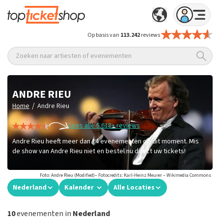
Op basis van
113.242
reviews
Zoeken naar artiesten of evenementen
ANDRE RIEU
/
Home
Andre Rieu
Lees alle 5.618+ reviews
Andre Rieu heeft meer dan 14 evenementen op dit moment. Mis
de show van Andre Rieu niet en bestel nu direct uw tickets!
Foto: Andre Rieu (Modified)– Fotocredits: Karl-Heinz Meurer – Wikimedia Commons
Nederland
Kalender
Alle Locaties
10
evenementen in
Nederland