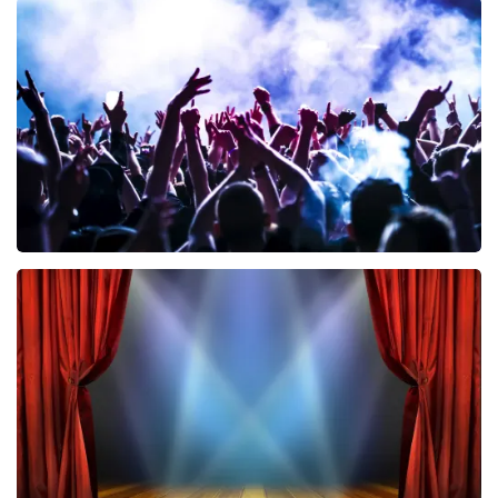
Esther van der Voort
499
laatste 30 minuten
BESTEL NU
Megadeth
456
laatste 30 minuten
BESTEL NU