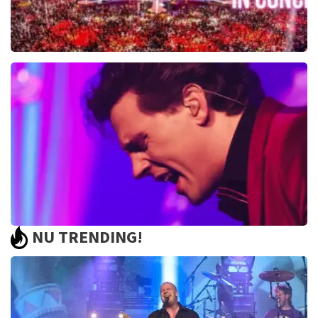
Toppers In Concert
2393+
reviews
BEKIJKEN
NU TRENDING!
Bouke And The Elvis Matters Band
961+
reviews
BEKIJKEN