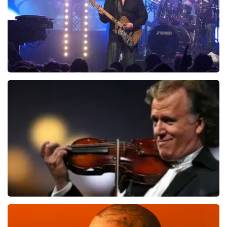
Blof
972
laatste 30 minuten
BESTEL NU
Andre Rieu
866
laatste 30 minuten