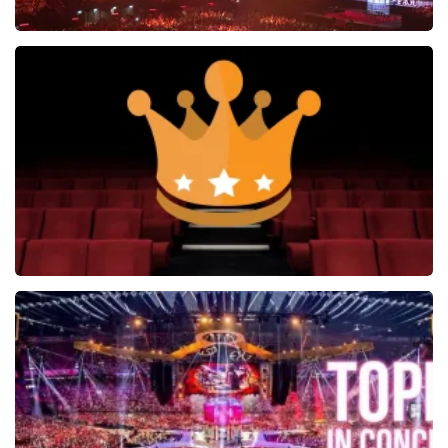
Vrienden Van Amstel Live
1252+
reviews
BEKIJKEN
Soldaat van Oranje
6649+
reviews
BEKIJKEN