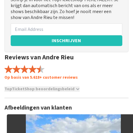
krijgt dan automatisch bericht van ons als er meer
shows beschikbaar zijn. Zo hoef je nooit meer een
show van Andre Rieu te missen!
INSCHRIJVEN
Reviews van Andre Rieu
Op basis van 5.618+ customer reviews
TopTicketShop beoordelingsbeleid
TopTicketShop verzamelt reviews van echte klanten. Het is
niet mogelijk om een review achter te laten als je geen
Afbeeldingen van klanten
tickets hebt aangeschaft bij TopTicketShop. Reviews met
grof taalgebruik en/of onwaarheden worden niet geplaatst.
Het kan enkele weken duren voordat een review wordt
geplaatst.