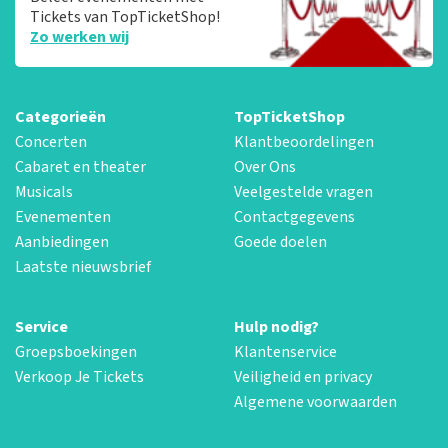
Tickets van TopTicketShop!
Zo werken wij
Categorieën
TopTicketShop
Concerten
Klantbeoordelingen
Cabaret en theater
Over Ons
Musicals
Veelgestelde vragen
Evenementen
Contactgegevens
Aanbiedingen
Goede doelen
Laatste nieuwsbrief
Service
Hulp nodig?
Groepsboekingen
Klantenservice
Verkoop Je Tickets
Veiligheid en privacy
Algemene voorwaarden