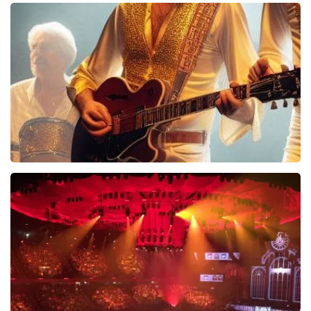
40 45 De Musical
2588+
reviews
BEKIJKEN
Bee Gees Forever
845+
reviews
BEKIJKEN