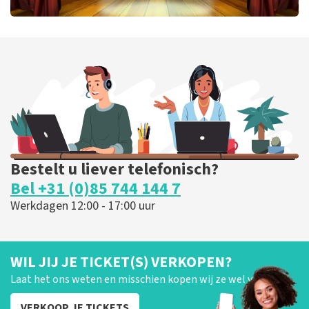
40 45 De Musical
417
laatste 30 minuten
BESTEL NU
Bestelt u liever telefonisch?
Bel +31 (0)85 744 144 7
Werkdagen 12:00 - 17:00 uur
WIL JIJ JE TICKET(S) VERKOPEN?
Laat het ons weten en misschien kopen wij ze wel van je!
VERKOOP JE TICKETS