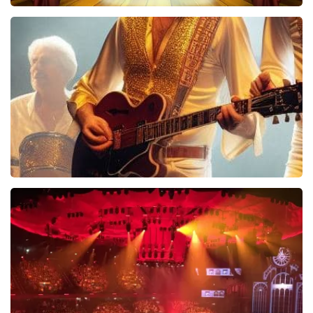
40 45 De Musical
2588+
reviews
BEKIJKEN
Bee Gees Forever
845+
reviews
BEKIJKEN