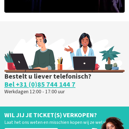
Ashton Brothers
221
laatste 30 minuten
BESTEL NU
Bestelt u liever telefonisch?
Bel +31 (0)85 744 144 7
Werkdagen 12:00 - 17:00 uur
WIL JIJ JE TICKET(S) VERKOPEN?
Laat het ons weten en misschien kopen wij ze wel van je!