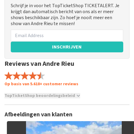
Schrijf je in voor het TopTicketShop TICKETALERT. Je
krijgt dan automatisch bericht van ons als er meer
shows beschikbaar zijn. Zo hoef je nooit meer een
show van Andre Rieu te missen!
INSCHRIJVEN
Reviews van Andre Rieu
Op basis van 5.618+ customer reviews
TopTicketShop beoordelingsbeleid
TopTicketShop verzamelt reviews van echte klanten. Het is
niet mogelijk om een review achter te laten als je geen
Afbeeldingen van klanten
tickets hebt aangeschaft bij TopTicketShop. Reviews met
grof taalgebruik en/of onwaarheden worden niet geplaatst.
Het kan enkele weken duren voordat een review wordt