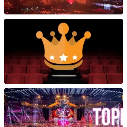
Vrienden Van Amstel Live
1252+
reviews
BEKIJKEN
Soldaat van Oranje
6649+
reviews
BEKIJKEN