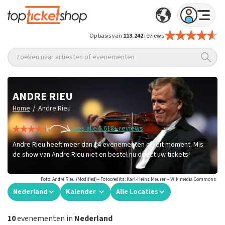
Op basis van
113.242
reviews
Zoeken naar artiesten of evenementen
ANDRE RIEU
/
Home
Andre Rieu
Lees alle 5.618+ reviews
Andre Rieu heeft meer dan 14 evenementen op dit moment. Mis
de show van Andre Rieu niet en bestel nu direct uw tickets!
Foto: Andre Rieu (Modified)– Fotocredits: Karl-Heinz Meurer – Wikimedia Commons
Nederland
Kalender
Alle Locaties
10
evenementen in
Nederland