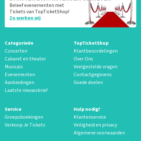
Beleef evenementen met
Tickets van TopTicketShop!
Zo werken wij
Categorieën
TopTicketShop
Concerten
Klantbeoordelingen
Cabaret en theater
Over Ons
Musicals
Veelgestelde vragen
Evenementen
Contactgegevens
Aanbiedingen
Goede doelen
Laatste nieuwsbrief
Service
Hulp nodig?
Groepsboekingen
Klantenservice
Verkoop Je Tickets
Veiligheid en privacy
Algemene voorwaarden