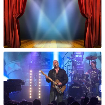
831
laatste 30 minuten
BESTEL NU
40 45 De Musical
450
laatste 30 minuten
BESTEL NU