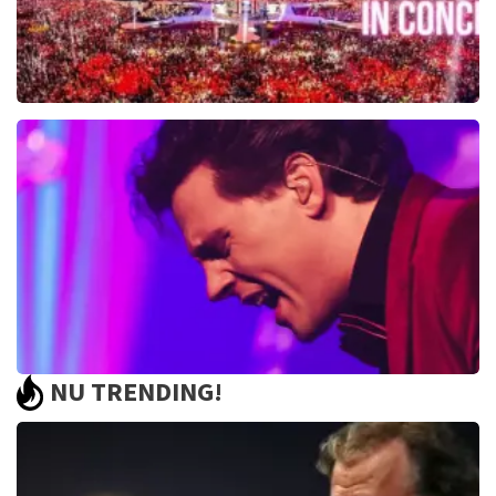
Toppers In Concert
2393+
reviews
BEKIJKEN
NU TRENDING!
Bouke And The Elvis Matters Band
961+
reviews
BEKIJKEN