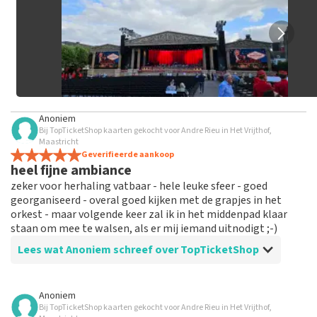
geplaatst.
Anoniem
Bij TopTicketShop kaarten gekocht voor Andre Rieu in Het Vrijthof,
Maastricht
Geverifieerde aankoop
heel fijne ambiance
zeker voor herhaling vatbaar - hele leuke sfeer - goed
georganiseerd - overal goed kijken met de grapjes in het
orkest - maar volgende keer zal ik in het middenpad klaar
staan om mee te walsen, als er mij iemand uitnodigt ;-)
Lees wat Anoniem schreef over TopTicketShop
Beoordeling van Anoniem over
TopTicketShop
Anoniem
Bij TopTicketShop kaarten gekocht voor Andre Rieu in Het Vrijthof,