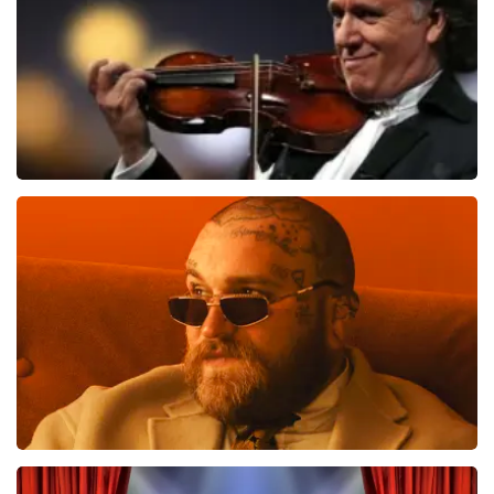
Andre Rieu
1027
laatste 30 minuten
BESTEL NU
Teddy Swims