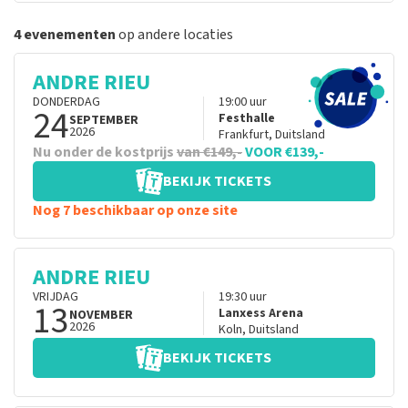
4 evenementen
op andere locaties
ANDRE RIEU
DONDERDAG
19:00
uur
24
Festhalle
SEPTEMBER
2026
Frankfurt
,
Duitsland
Nu onder de kostprijs
van €149,-
VOOR €139,-
BEKIJK TICKETS
Nog 7 beschikbaar op onze site
ANDRE RIEU
VRIJDAG
19:30
uur
13
Lanxess Arena
NOVEMBER
2026
Koln
,
Duitsland
BEKIJK TICKETS