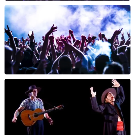
Blof
305
laatste 30 minuten
BESTEL NU
Megadeth
262
laatste 30 minuten
BESTEL NU