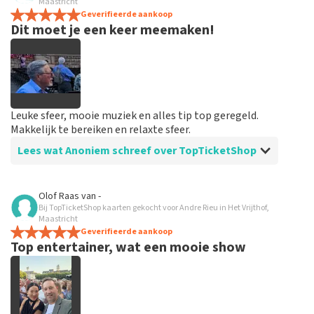
alles in orde
Maastricht
spannend dat je maar zo kort op voorhand de tickets
Geverifieerde aankoop
Dit moet je een keer meemaken!
hebt maar alles was in orde...
Leuke sfeer, mooie muziek en alles tip top geregeld.
Makkelijk te bereiken en relaxte sfeer.
Lees wat Anoniem schreef over TopTicketShop
Beoordeling van Anoniem over
TopTicketShop
Olof Raas
van
-
Bij TopTicketShop kaarten gekocht voor Andre Rieu in Het Vrijthof,
Goed en snel geregeld
Maastricht
Binnen een week waren de tickets binnen. Alles keurig
Geverifieerde aankoop
Top entertainer, wat een mooie show
geregeld en goed geïnformeerd vooraf aan het
evenement.