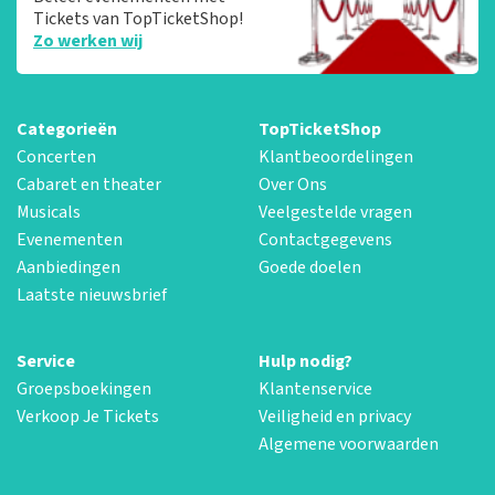
Tickets van TopTicketShop!
Zo werken wij
Categorieën
TopTicketShop
Concerten
Klantbeoordelingen
Cabaret en theater
Over Ons
Musicals
Veelgestelde vragen
Evenementen
Contactgegevens
Aanbiedingen
Goede doelen
Laatste nieuwsbrief
Service
Hulp nodig?
Groepsboekingen
Klantenservice
Verkoop Je Tickets
Veiligheid en privacy
Algemene voorwaarden