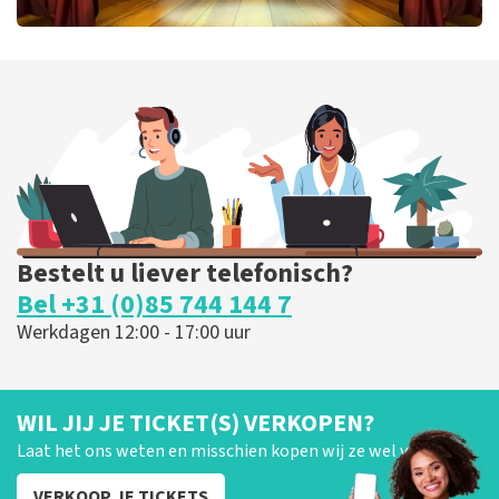
40 45 De Musical
202
laatste 30 minuten
BESTEL NU
Bestelt u liever telefonisch?
Bel +31 (0)85 744 144 7
Werkdagen 12:00 - 17:00 uur
WIL JIJ JE TICKET(S) VERKOPEN?
Laat het ons weten en misschien kopen wij ze wel van je!
VERKOOP JE TICKETS