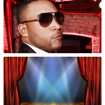
Job Knoester
247
laatste 30 minuten
BESTEL NU
Don Omar
224
laatste 30 minuten
BESTEL NU