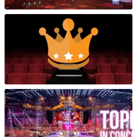
Vrienden Van Amstel Live
1252+
reviews
BEKIJKEN
Soldaat van Oranje
6649+
reviews
BEKIJKEN