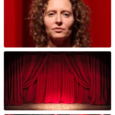
BESTEL NU
Esther van der Voort
281
laatste 30 minuten
BESTEL NU