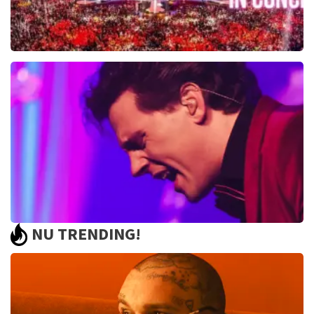
Toppers In Concert
2393+
reviews
BEKIJKEN
NU TRENDING!
Bouke And The Elvis Matters Band
961+
reviews
BEKIJKEN