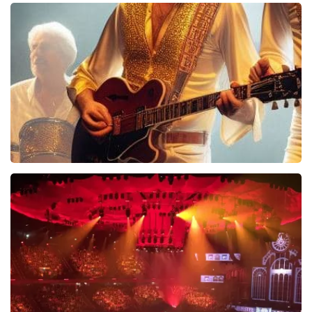
40 45 De Musical
2588+
reviews
BEKIJKEN
Bee Gees Forever
845+
reviews
BEKIJKEN