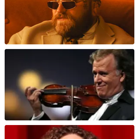
Teddy Swims
406
laatste 30 minuten
BESTEL NU
Andre Rieu
392
laatste 30 minuten