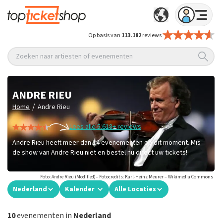
Op basis van
113.182
reviews
Zoeken naar artiesten of evenementen
ANDRE RIEU
/
Home
Andre Rieu
Lees alle 5.618+ reviews
Andre Rieu heeft meer dan 14 evenementen op dit moment. Mis
de show van Andre Rieu niet en bestel nu direct uw tickets!
Foto: Andre Rieu (Modified)– Fotocredits: Karl-Heinz Meurer – Wikimedia Commons
Nederland
Kalender
Alle Locaties
10
evenementen in
Nederland