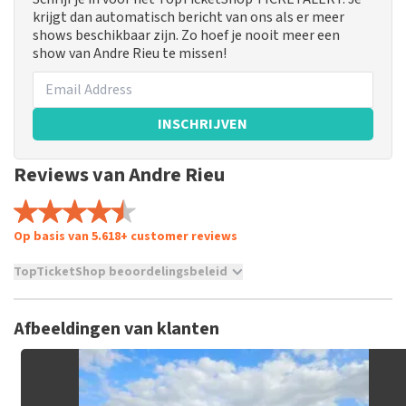
krijgt dan automatisch bericht van ons als er meer
shows beschikbaar zijn. Zo hoef je nooit meer een
show van Andre Rieu te missen!
INSCHRIJVEN
Reviews van Andre Rieu
Op basis van 5.618+ customer reviews
TopTicketShop beoordelingsbeleid
TopTicketShop verzamelt reviews van echte klanten. Het is
niet mogelijk om een review achter te laten als je geen
Afbeeldingen van klanten
tickets hebt aangeschaft bij TopTicketShop. Reviews met
grof taalgebruik en/of onwaarheden worden niet geplaatst.
Het kan enkele weken duren voordat een review wordt
geplaatst.