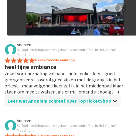
Anoniem
Bij TopTicketShop kaarten gekocht voor Andre Rieu in Het Vrijthof,
Maastricht
Geverifieerde aankoop
heel fijne ambiance
zeker voor herhaling vatbaar - hele leuke sfeer - goed
georganiseerd - overal goed kijken met de grapjes in het
orkest - maar volgende keer zal ik in het middenpad klaar
staan om mee te walsen, als er mij iemand uitnodigt ;-)
Lees wat Anoniem schreef over TopTicketShop
Beoordeling van Anoniem over
TopTicketShop
Anoniem
Bij TopTicketShop kaarten gekocht voor Andre Rieu in Het Vrijthof,
alles in orde
Maastricht