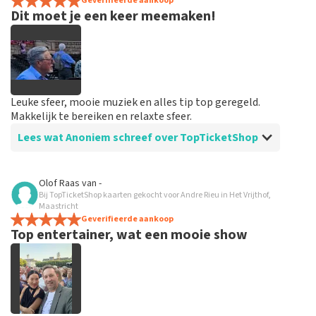
spannend dat je maar zo kort op voorhand de tickets
Geverifieerde aankoop
Dit moet je een keer meemaken!
hebt maar alles was in orde...
Leuke sfeer, mooie muziek en alles tip top geregeld.
Makkelijk te bereiken en relaxte sfeer.
Lees wat Anoniem schreef over TopTicketShop
Beoordeling van Anoniem over
TopTicketShop
Olof Raas
van
-
Bij TopTicketShop kaarten gekocht voor Andre Rieu in Het Vrijthof,
Goed en snel geregeld
Maastricht
Binnen een week waren de tickets binnen. Alles keurig
Geverifieerde aankoop
Top entertainer, wat een mooie show
geregeld en goed geïnformeerd vooraf aan het
evenement.