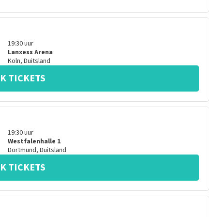
19:30
uur
Lanxess Arena
Koln
,
Duitsland
K TICKETS
19:30
uur
Westfalenhalle 1
Dortmund
,
Duitsland
K TICKETS