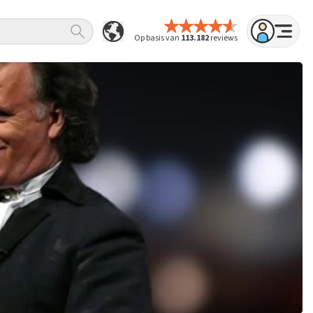
Op basis van
113.182
reviews