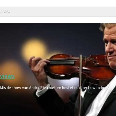
nementen
eviews
s de show van Andre Rieu niet en bestel nu direct uw tickets!