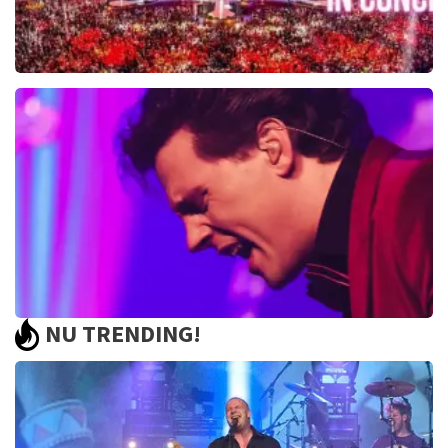
Toppers In Concert
2393+
reviews
BEKIJKEN
NU TRENDING!
Bouke And The Elvis Matters Band
961+
reviews
BEKIJKEN