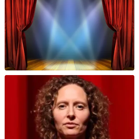
Megadeth
322
laatste 30 minuten
BESTEL NU
40 45 De Musical
233
laatste 30 minuten
BESTEL NU