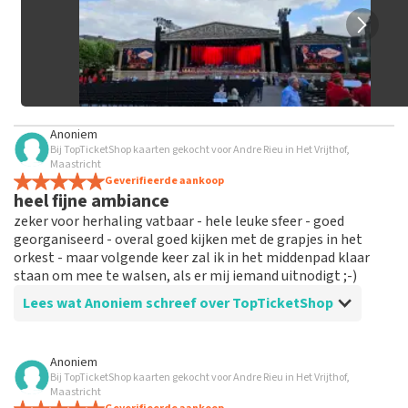
Anoniem
Bij TopTicketShop kaarten gekocht voor Andre Rieu in Het Vrijthof,
Maastricht
Geverifieerde aankoop
heel fijne ambiance
zeker voor herhaling vatbaar - hele leuke sfeer - goed
georganiseerd - overal goed kijken met de grapjes in het
orkest - maar volgende keer zal ik in het middenpad klaar
staan om mee te walsen, als er mij iemand uitnodigt ;-)
Lees wat Anoniem schreef over TopTicketShop
Beoordeling van Anoniem over
TopTicketShop
Anoniem
Bij TopTicketShop kaarten gekocht voor Andre Rieu in Het Vrijthof,
alles in orde
Maastricht