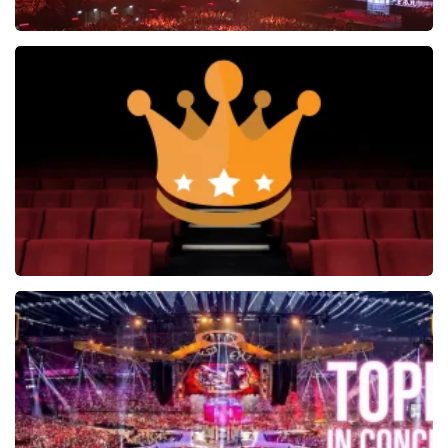
Vrienden Van Amstel Live
1252+
reviews
BEKIJKEN
Soldaat van Oranje
6649+
reviews
BEKIJKEN