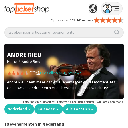
Op basis van
113.242
reviews
Zoeken naar artiesten of evenementen
ANDRE RIEU
/
Home
Andre Rieu
Lees alle 5.618+ reviews
Andre Rieu heeft meer dan 14 evenementen op dit moment. Mis
de show van Andre Rieu niet en bestel nu direct uw tickets!
Foto: Andre Rieu (Modified)– Fotocredits: Karl-Heinz Meurer – Wikimedia Commons
Nederland
Kalender
Alle Locaties
10
evenementen in
Nederland