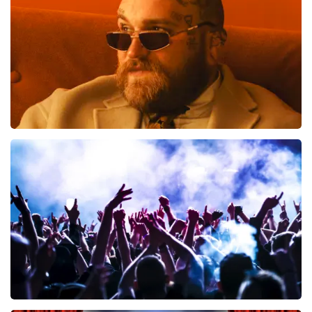
BESTEL NU
Teddy Swims
461
laatste 30 minuten
BESTEL NU