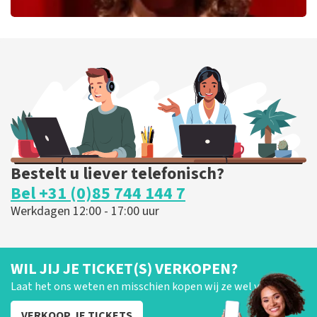
Esther van der Voort
226
laatste 30 minuten
BESTEL NU
Bestelt u liever telefonisch?
Bel +31 (0)85 744 144 7
Werkdagen 12:00 - 17:00 uur
WIL JIJ JE TICKET(S) VERKOPEN?
Laat het ons weten en misschien kopen wij ze wel van je!
VERKOOP JE TICKETS