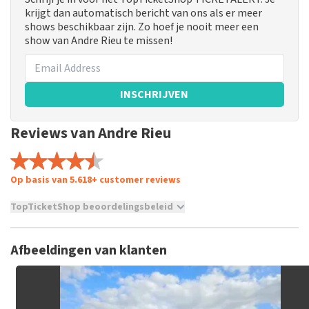
krijgt dan automatisch bericht van ons als er meer
shows beschikbaar zijn. Zo hoef je nooit meer een
show van Andre Rieu te missen!
INSCHRIJVEN
Reviews van Andre Rieu
Op basis van 5.618+ customer reviews
TopTicketShop beoordelingsbeleid
TopTicketShop verzamelt reviews van echte klanten. Het is
niet mogelijk om een review achter te laten als je geen
Afbeeldingen van klanten
tickets hebt aangeschaft bij TopTicketShop. Reviews met
grof taalgebruik en/of onwaarheden worden niet geplaatst.
Het kan enkele weken duren voordat een review wordt
geplaatst.