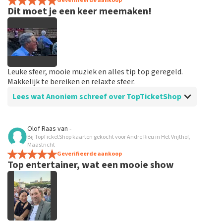
spannend dat je maar zo kort op voorhand de tickets
Geverifieerde aankoop
Dit moet je een keer meemaken!
hebt maar alles was in orde...
Leuke sfeer, mooie muziek en alles tip top geregeld.
Makkelijk te bereiken en relaxte sfeer.
Lees wat Anoniem schreef over TopTicketShop
Beoordeling van Anoniem over
TopTicketShop
Olof Raas
van
-
Bij TopTicketShop kaarten gekocht voor Andre Rieu in Het Vrijthof,
Goed en snel geregeld
Maastricht
Binnen een week waren de tickets binnen. Alles keurig
Geverifieerde aankoop
Top entertainer, wat een mooie show
geregeld en goed geïnformeerd vooraf aan het
evenement.