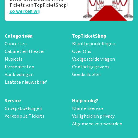
Tickets van TopTicketShop!
Zo werken wij
Categorieën
TopTicketShop
Concerten
Klantbeoordelingen
Cabaret en theater
Over Ons
Musicals
Veelgestelde vragen
Evenementen
Contactgegevens
Aanbiedingen
Goede doelen
Laatste nieuwsbrief
Service
Hulp nodig?
Groepsboekingen
Klantenservice
Verkoop Je Tickets
Veiligheid en privacy
Algemene voorwaarden