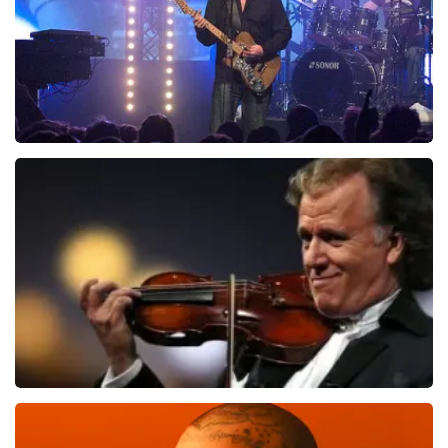
Blof
821
laatste 30 minuten
BESTEL NU
Andre Rieu
514
laatste 30 minuten