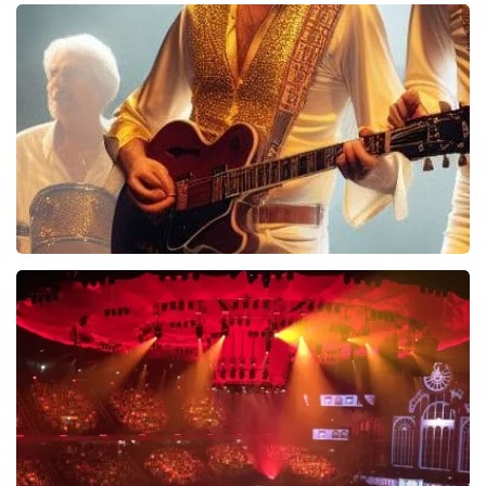
40 45 De Musical
2588+
reviews
BEKIJKEN
Bee Gees Forever
845+
reviews
BEKIJKEN