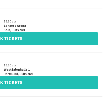
19:30
uur
Lanxess Arena
Koln
,
Duitsland
K TICKETS
19:30
uur
Westfalenhalle 1
Dortmund
,
Duitsland
K TICKETS