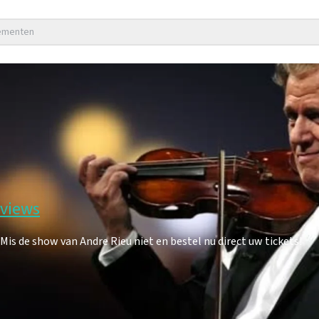
nementen
eviews
s de show van Andre Rieu niet en bestel nu direct uw tickets!