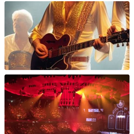
40 45 De Musical
2588+
reviews
BEKIJKEN
Bee Gees Forever
845+
reviews
BEKIJKEN