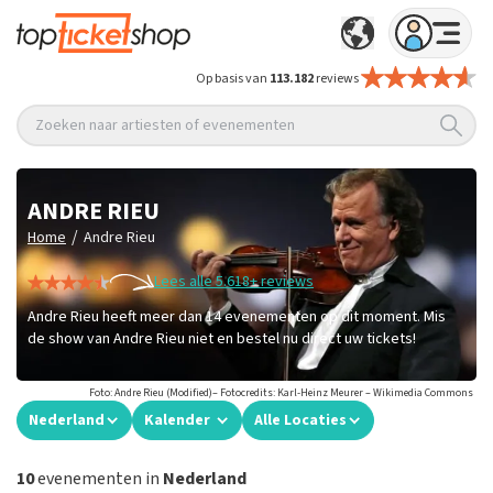
Op basis van
113.182
reviews
Zoeken naar artiesten of evenementen
ANDRE RIEU
/
Home
Andre Rieu
Lees alle 5.618+ reviews
Andre Rieu heeft meer dan 14 evenementen op dit moment. Mis
de show van Andre Rieu niet en bestel nu direct uw tickets!
Foto: Andre Rieu (Modified)– Fotocredits: Karl-Heinz Meurer – Wikimedia Commons
Nederland
Kalender
Alle Locaties
10
evenementen in
Nederland