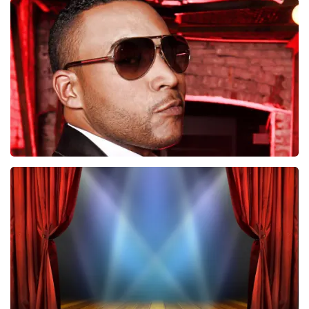
Job Knoester
247
laatste 30 minuten
BESTEL NU
Don Omar
224
laatste 30 minuten
BESTEL NU