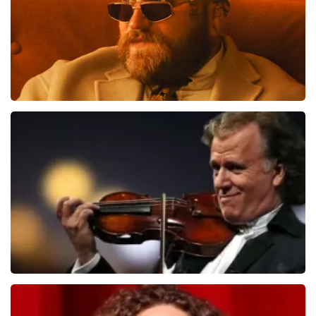
Teddy Swims
406
laatste 30 minuten
BESTEL NU
Andre Rieu
392
laatste 30 minuten