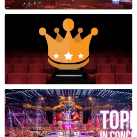
Vrienden Van Amstel Live
1252+
reviews
BEKIJKEN
Soldaat van Oranje
6649+
reviews
BEKIJKEN