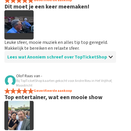
spannend dat je maar zo kort op voorhand de tickets
Geverifieerde aankoop
Dit moet je een keer meemaken!
hebt maar alles was in orde...
Leuke sfeer, mooie muziek en alles tip top geregeld.
Makkelijk te bereiken en relaxte sfeer.
Lees wat Anoniem schreef over TopTicketShop
Beoordeling van Anoniem over
TopTicketShop
Olof Raas
van
-
Bij TopTicketShop kaarten gekocht voor Andre Rieu in Het Vrijthof,
Goed en snel geregeld
Maastricht
Binnen een week waren de tickets binnen. Alles keurig
Geverifieerde aankoop
Top entertainer, wat een mooie show
geregeld en goed geïnformeerd vooraf aan het
evenement.