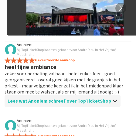
Anoniem
Bij TopTicketShop kaarten gekocht voor Andre Rieu in Het Vrijthof,
Maastricht
Geverifieerde aankoop
heel fijne ambiance
zeker voor herhaling vatbaar - hele leuke sfeer - goed
georganiseerd - overal goed kijken met de grapjes in het
orkest - maar volgende keer zal ik in het middenpad klaar
staan om mee te walsen, als er mij iemand uitnodigt ;-)
Lees wat Anoniem schreef over TopTicketShop
Beoordeling van Anoniem over
TopTicketShop
Anoniem
Bij TopTicketShop kaarten gekocht voor Andre Rieu in Het Vrijthof,
alles in orde
Maastricht