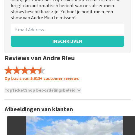
krijgt dan automatisch bericht van ons als er meer
shows beschikbaar zijn. Zo hoef je nooit meer een
show van Andre Rieu te missen!
INSCHRIJVEN
Reviews van Andre Rieu
Op basis van 5.618+ customer reviews
TopTicketShop beoordelingsbeleid
TopTicketShop verzamelt reviews van echte klanten. Het is
niet mogelijk om een review achter te laten als je geen
Afbeeldingen van klanten
tickets hebt aangeschaft bij TopTicketShop. Reviews met
grof taalgebruik en/of onwaarheden worden niet geplaatst.
Het kan enkele weken duren voordat een review wordt
geplaatst.