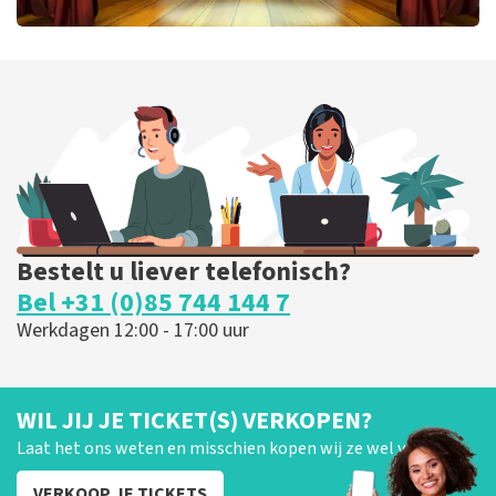
40 45 De Musical
202
laatste 30 minuten
BESTEL NU
Bestelt u liever telefonisch?
Bel +31 (0)85 744 144 7
Werkdagen 12:00 - 17:00 uur
WIL JIJ JE TICKET(S) VERKOPEN?
Laat het ons weten en misschien kopen wij ze wel van je!
VERKOOP JE TICKETS