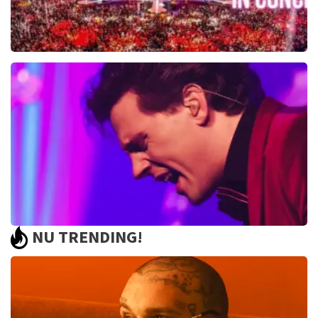
Toppers In Concert
2393+
reviews
BEKIJKEN
NU TRENDING!
Bouke And The Elvis Matters Band
961+
reviews
BEKIJKEN