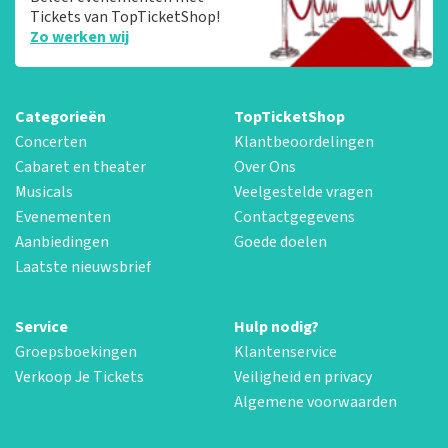
Tickets van TopTicketShop!
Zo werken wij
Categorieën
TopTicketShop
Concerten
Klantbeoordelingen
Cabaret en theater
Over Ons
Musicals
Veelgestelde vragen
Evenementen
Contactgegevens
Aanbiedingen
Goede doelen
Laatste nieuwsbrief
Service
Hulp nodig?
Groepsboekingen
Klantenservice
Verkoop Je Tickets
Veiligheid en privacy
Algemene voorwaarden