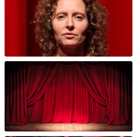
BESTEL NU
Esther van der Voort
281
laatste 30 minuten
BESTEL NU