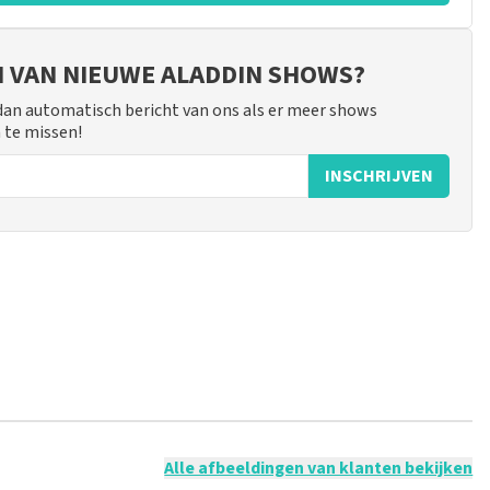
JN VAN NIEUWE ALADDIN SHOWS?
 dan automatisch bericht van ons als er meer shows
 te missen!
INSCHRIJVEN
 mogelijk om een review achter te laten als je geen tickets
ruik en/of onwaarheden worden niet geplaatst. Het kan enkele
Alle afbeeldingen van klanten bekijken