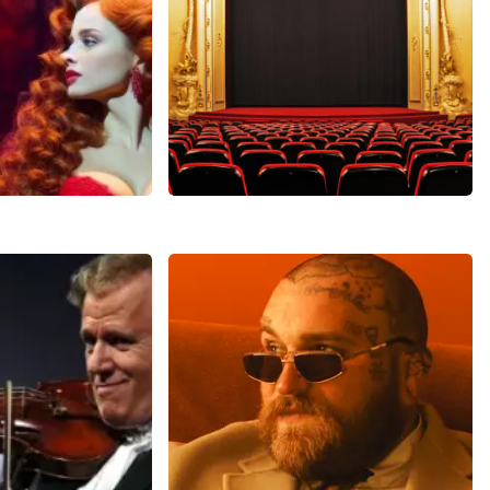
N
BEKIJKEN
man
Saturday Night Fever
4
reviews
60
reviews
N
BEKIJKEN