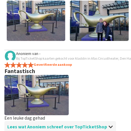
Anoniem
van
-
Bij TopTicketShop kaarten gekocht voor Aladdin in Afas Circustheater, Den H
Geverifieerde aankoop
Fantastisch
Een leuke dag gehad
Lees wat Anoniem schreef over TopTicketShop