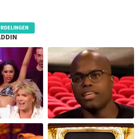
RDELINGEN
ADDIN
ok
Jandino Asporaat
14+
reviews
499+
reviews