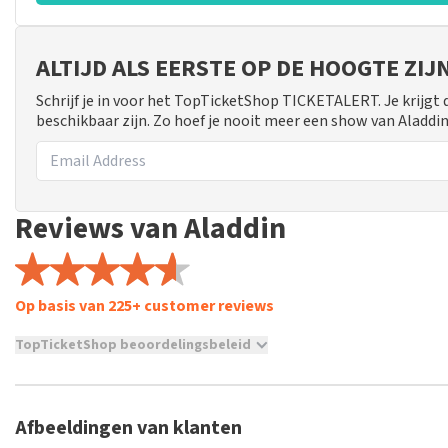
ALTIJD ALS EERSTE OP DE HOOGTE ZI
Schrijf je in voor het TopTicketShop TICKETALERT. Je krijgt
beschikbaar zijn. Zo hoef je nooit meer een show van Aladdin
Reviews van Aladdin
Op basis van 225+ customer reviews
TopTicketShop beoordelingsbeleid
TopTicketShop verzamelt reviews van echte klanten. Het is niet
hebt aangeschaft bij TopTicketShop. Reviews met grof taalgeb
weken duren voordat een review wordt geplaatst.
Afbeeldingen van klanten