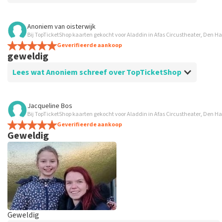
Beoordeling van Anoniem over
TopTicketShop
Anoniem
van
oisterwijk
Bij TopTicketShop kaarten gekocht voor Aladdin in Afas Circustheater, Den H
Goed
Geverifieerde aankoop
Ben goed geholpen met mijn vraagen
geweldig
Lees wat Anoniem schreef over TopTicketShop
Beoordeling van Anoniem over
TopTicketShop
Jacqueline Bos
Bij TopTicketShop kaarten gekocht voor Aladdin in Afas Circustheater, Den H
prima
Geverifieerde aankoop
Geweldig
Geweldig