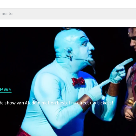
nementen
iews
 show van Aladdin niet en bestel nu direct uw tickets!