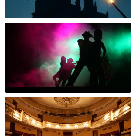
Harry Potter en het Vervloekte Kind
8
reviews
KOOP TICKETS
Voor Haar de Frans Halsema Musical
KOOP TICKETS