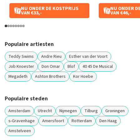
NU ONDER DE KOSTPRIJS
NU ONDER D
VAN €33,-
VAN €46,-
Populaire artiesten
Teddy Swims
Andre Rieu
Esther van der Voort
Job Knoester
Don Omar
Blof
40 45 De Musical
Megadeth
Ashton Brothers
Kor Hoebe
Populaire steden
Amsterdam
Utrecht
Nijmegen
Tilburg
Groningen
s-Gravenhage
Amersfoort
Rotterdam
Den Haag
Amstelveen