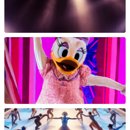
Raymond Mens
37
reviews
KOOP TICKETS
Disney On Ice
553+
reviews