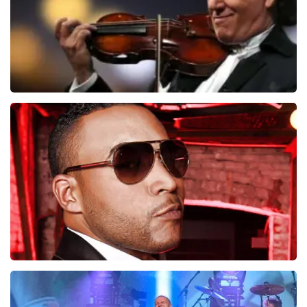
Andre Rieu
5606+
reviews
KOOP TICKETS
Don Omar