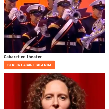
Megadeth
1
reviews
KOOP TICKETS
Cabaret en theater
De Nationale Taptoe
BEKIJK CABARETAGENDA
491+
reviews
KOOP TICKETS