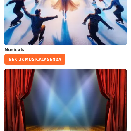
KOOP TICKETS
Musicals
Holiday On Ice
BEKIJK MUSICALAGENDA
508+
reviews
KOOP TICKETS