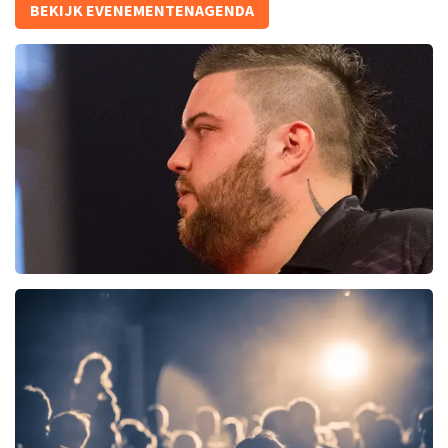
BEKIJK EVENEMENTENAGENDA
876+
reviews
KOOP TICKETS
PDC Darts
145+
reviews
KOOP TICKETS