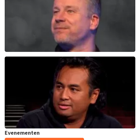
KOOP TICKETS
Rob Scheepers
222+
reviews
KOOP TICKETS
Evenementen
Daniel Arends