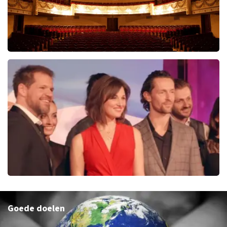
Piaf de Musical
76
reviews
KOOP TICKETS
Evita
Goede doelen
50
reviews