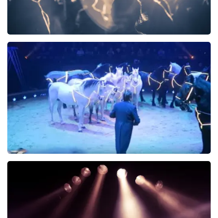
next to normal
KOOP TICKETS
Wereldkerstcircus
339+
reviews
KOOP TICKETS