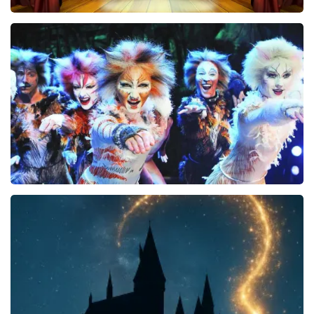
40 45 De Musical
2588+
reviews
KOOP TICKETS
Cats
240+
reviews
KOOP TICKETS