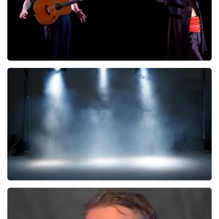
Ashton Brothers
298+
reviews
KOOP TICKETS
Kor Hoebe
59
reviews