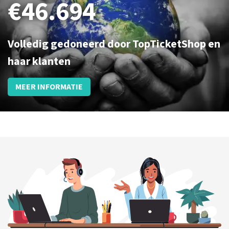
€46.694
KOOP TICKETS
Volledig gedoneerd door TopTicketShop en
haar klanten
MEER INFORMATIE