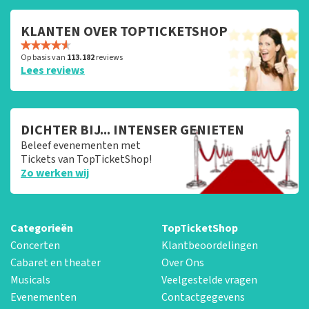
KLANTEN OVER TOPTICKETSHOP
Op basis van
113.182
reviews
Lees reviews
DICHTER BIJ... INTENSER GENIETEN
Beleef evenementen met
Tickets van TopTicketShop!
Zo werken wij
Categorieën
TopTicketShop
Concerten
Klantbeoordelingen
Cabaret en theater
Over Ons
Musicals
Veelgestelde vragen
Evenementen
Contactgegevens