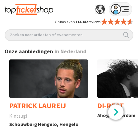
Op basis van
113.182
reviews
Zoeken naar artiesten of evenementen
Onze aanbiedingen
in Nederland
PATRICK LAUREIJ
DI-RECT
Ahoy, Rotterdam
Kintsugi
Schouwburg Hengelo, Hengelo