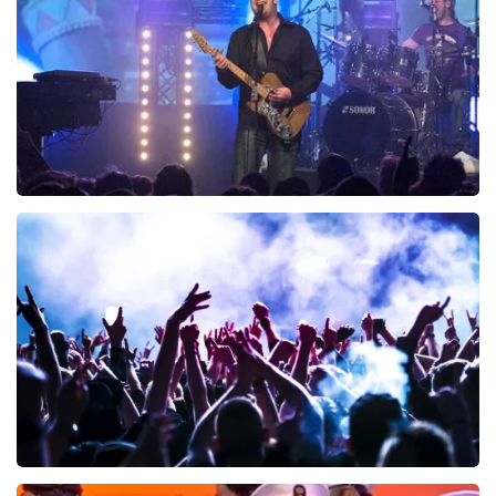
KOOP TICKETS
Blof
319+
reviews
KOOP TICKETS