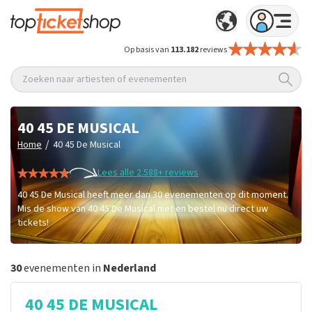
Op basis van
113.182
reviews
Zoeken naar artiesten of evenementen
40 45 DE MUSICAL
/
Home
40 45 De Musical
Lees alle 2.588+ reviews
40 45 De Musical heeft meer dan 30 evenementen op dit moment.
Mis de show van 40 45 De Musical niet en bestel nu direct uw
tickets!
30
evenementen in
Nederland
40 45 DE MUSICAL