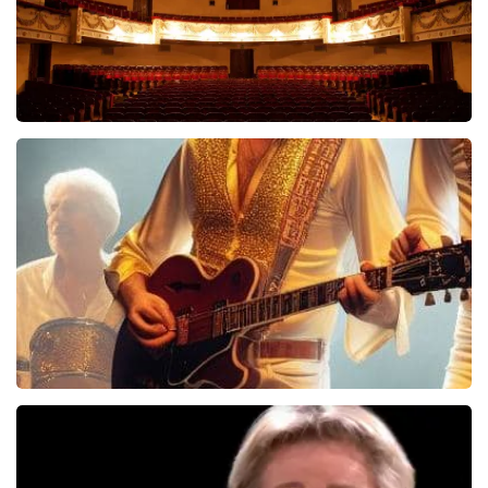
Malle Babbe
704+
reviews
BEKIJKEN
Bee Gees Forever
845+
reviews