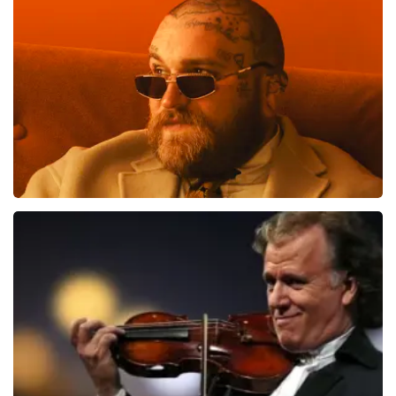
89
reviews
BEKIJKEN
Teddy Swims
406
laatste 30 minuten
BESTEL NU