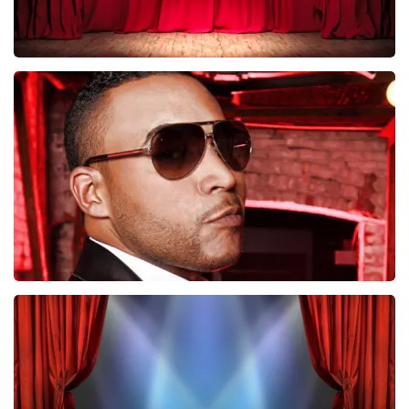
Job Knoester
247
laatste 30 minuten
BESTEL NU
Don Omar
224
laatste 30 minuten
BESTEL NU