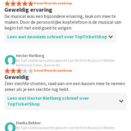
Geverifieerde aankoop
Geweldig ervaring
De musical was een bijzondere ervaring, leuk om mee te
maken. Door de persoonlijke koptelefoon is de musical van
begin tot het eind goed te volgen.
Lees wat Anoniem schreef over TopTicketShop
Beoordeling van Anoniem over
TopTicketShop
Hester Rietberg
Bij TopTicketShop kaarten gekocht voor 40 45 De Musical in Midden
Prima
Nederland Hallen, Barneveld
Ik heb eigenlijk niet veel te vertellen, want alles was
Geverifieerde aankoop
Geweldig
gewoon goed geregeld.
Zeer slechte stoelen, raad aan om een kussen mee te nemen
zeker als je een slechte rug hebt.
Lees wat Hester Rietberg schreef over
TopTicketShop
Beoordeling van Hester Rietberg over
TopTicketShop
Dianka Bekker
Bij TopTicketShop kaarten gekocht voor 40 45 De Musical in Midden