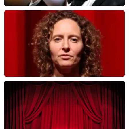
Andre Rieu
392
laatste 30 minuten
BESTEL NU
Esther van der Voort
281
laatste 30 minuten
BESTEL NU