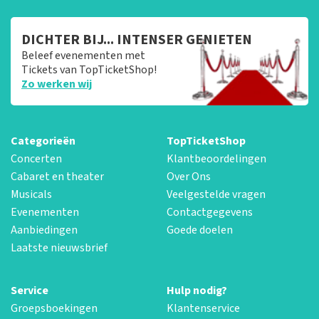
DICHTER BIJ... INTENSER GENIETEN
Beleef evenementen met
Tickets van TopTicketShop!
Zo werken wij
Categorieën
TopTicketShop
Concerten
Klantbeoordelingen
Cabaret en theater
Over Ons
Musicals
Veelgestelde vragen
Evenementen
Contactgegevens
Aanbiedingen
Goede doelen
Laatste nieuwsbrief
Service
Hulp nodig?
Groepsboekingen
Klantenservice