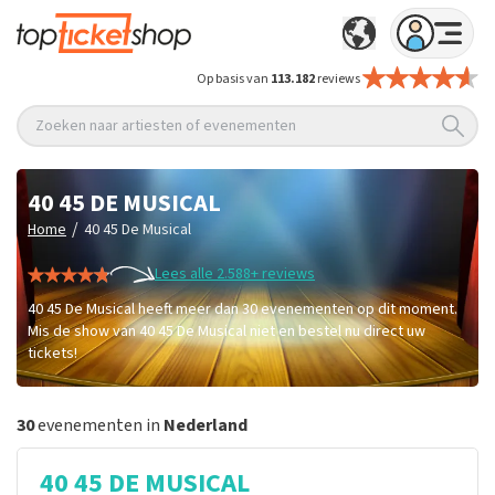
Op basis van
113.182
reviews
Zoeken naar artiesten of evenementen
40 45 DE MUSICAL
/
Home
40 45 De Musical
Lees alle 2.588+ reviews
40 45 De Musical heeft meer dan 30 evenementen op dit moment.
Mis de show van 40 45 De Musical niet en bestel nu direct uw
tickets!
30
evenementen in
Nederland
40 45 DE MUSICAL