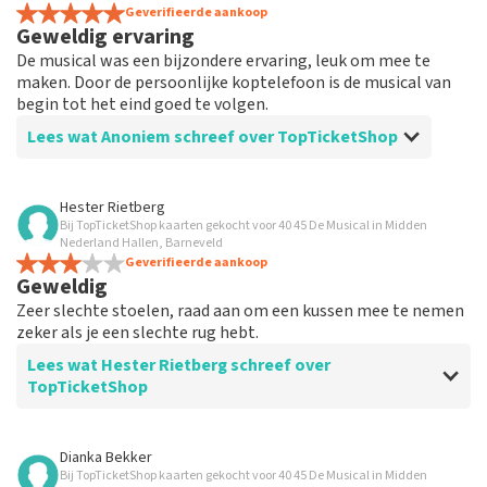
Geverifieerde aankoop
Geweldig ervaring
De musical was een bijzondere ervaring, leuk om mee te
maken. Door de persoonlijke koptelefoon is de musical van
begin tot het eind goed te volgen.
Lees wat Anoniem schreef over TopTicketShop
Beoordeling van Anoniem over
TopTicketShop
Hester Rietberg
Bij TopTicketShop kaarten gekocht voor 40 45 De Musical in Midden
Prima
Nederland Hallen, Barneveld
Ik heb eigenlijk niet veel te vertellen, want alles was
Geverifieerde aankoop
Geweldig
gewoon goed geregeld.
Zeer slechte stoelen, raad aan om een kussen mee te nemen
zeker als je een slechte rug hebt.
Lees wat Hester Rietberg schreef over
TopTicketShop
Beoordeling van Hester Rietberg over
TopTicketShop
Dianka Bekker
Bij TopTicketShop kaarten gekocht voor 40 45 De Musical in Midden