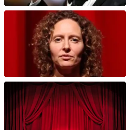
Andre Rieu
392
laatste 30 minuten
BESTEL NU
Esther van der Voort
281
laatste 30 minuten
BESTEL NU