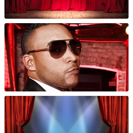
Job Knoester
247
laatste 30 minuten
BESTEL NU
Don Omar
224
laatste 30 minuten
BESTEL NU