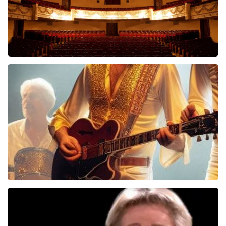
Malle Babbe
704+
reviews
BEKIJKEN
Bee Gees Forever
845+
reviews