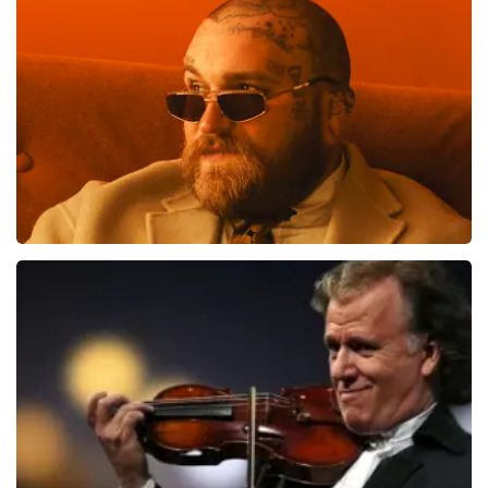
89
reviews
BEKIJKEN
Teddy Swims
406
laatste 30 minuten
BESTEL NU