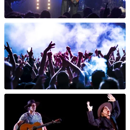
Blof
245
laatste 30 minuten
BESTEL NU
Megadeth
200
laatste 30 minuten
BESTEL NU