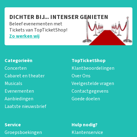
DICHTER BIJ... INTENSER GENIETEN
Beleef evenementen met
Tickets van TopTicketShop!
Zo werken wij
Categorieën
TopTicketShop
Concerten
Klantbeoordelingen
Cabaret en theater
Over Ons
Musicals
Veelgestelde vragen
Evenementen
Contactgegevens
Aanbiedingen
Goede doelen
Laatste nieuwsbrief
Service
Hulp nodig?
Groepsboekingen
Klantenservice