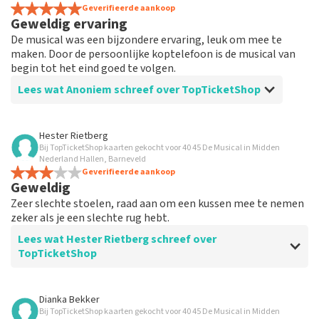
Geverifieerde aankoop
Geweldig ervaring
De musical was een bijzondere ervaring, leuk om mee te
maken. Door de persoonlijke koptelefoon is de musical van
begin tot het eind goed te volgen.
Lees wat Anoniem schreef over TopTicketShop
Beoordeling van Anoniem over
TopTicketShop
Hester Rietberg
Bij TopTicketShop kaarten gekocht voor 40 45 De Musical in Midden
Prima
Nederland Hallen, Barneveld
Ik heb eigenlijk niet veel te vertellen, want alles was
Geverifieerde aankoop
Geweldig
gewoon goed geregeld.
Zeer slechte stoelen, raad aan om een kussen mee te nemen
zeker als je een slechte rug hebt.
Lees wat Hester Rietberg schreef over
TopTicketShop
Beoordeling van Hester Rietberg over
TopTicketShop
Dianka Bekker
Bij TopTicketShop kaarten gekocht voor 40 45 De Musical in Midden