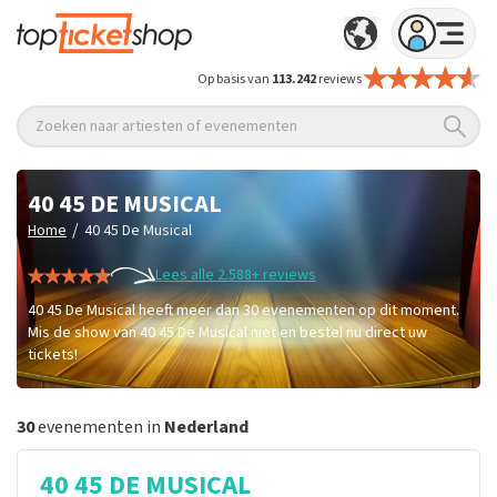
Op basis van
113.242
reviews
Zoeken naar artiesten of evenementen
40 45 DE MUSICAL
/
Home
40 45 De Musical
Lees alle 2.588+ reviews
40 45 De Musical heeft meer dan 30 evenementen op dit moment.
Mis de show van 40 45 De Musical niet en bestel nu direct uw
tickets!
30
evenementen in
Nederland
40 45 DE MUSICAL