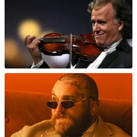
89
reviews
BEKIJKEN
Andre Rieu
658
laatste 30 minuten
BESTEL NU