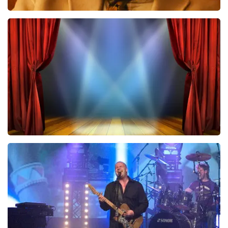
Teddy Swims
543
laatste 30 minuten
BESTEL NU
40 45 De Musical
297
laatste 30 minuten
BESTEL NU