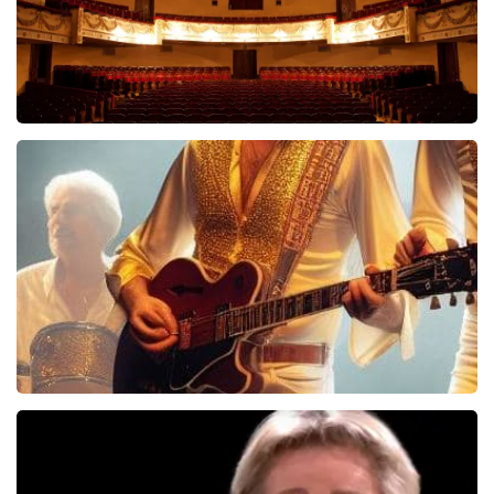
Malle Babbe
704+
reviews
BEKIJKEN
Bee Gees Forever
845+
reviews