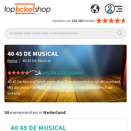
Op basis van
113.182
reviews
Zoeken naar artiesten of evenementen
40 45 DE MUSICAL
/
Home
40 45 De Musical
Lees alle 2.588+ reviews
40 45 De Musical heeft meer dan 30 evenementen op dit moment.
Mis de show van 40 45 De Musical niet en bestel nu direct uw
tickets!
30
evenementen in
Nederland
40 45 DE MUSICAL