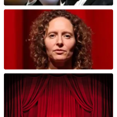
Andre Rieu
392
laatste 30 minuten
BESTEL NU
Esther van der Voort
281
laatste 30 minuten
BESTEL NU