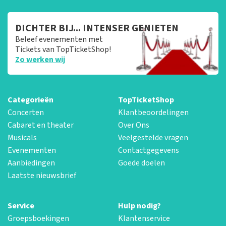
DICHTER BIJ... INTENSER GENIETEN
Beleef evenementen met
Tickets van TopTicketShop!
Zo werken wij
Categorieën
TopTicketShop
Concerten
Klantbeoordelingen
Cabaret en theater
Over Ons
Musicals
Veelgestelde vragen
Evenementen
Contactgegevens
Aanbiedingen
Goede doelen
Laatste nieuwsbrief
Service
Hulp nodig?
Groepsboekingen
Klantenservice