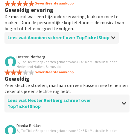
Geverifieerde aankoop
Geweldig ervaring
De musical was een bijzondere ervaring, leuk om mee te
maken. Door de persoonlijke koptelefoon is de musical van
begin tot het eind goed te volgen.
Lees wat Anoniem schreef over TopTicketShop
Beoordeling van Anoniem over
TopTicketShop
Hester Rietberg
Bij TopTicketShop kaarten gekocht voor 40 45 De Musical in Midden
Prima
Nederland Hallen, Barneveld
Ik heb eigenlijk niet veel te vertellen, want alles was
Geverifieerde aankoop
Geweldig
gewoon goed geregeld.
Zeer slechte stoelen, raad aan om een kussen mee te nemen
zeker als je een slechte rug hebt.
Lees wat Hester Rietberg schreef over
TopTicketShop
Beoordeling van Hester Rietberg over
TopTicketShop
Dianka Bekker
Bij TopTicketShop kaarten gekocht voor 40 45 De Musical in Midden