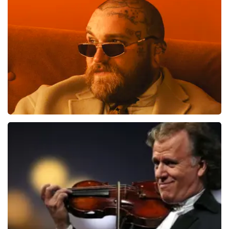
89
reviews
BEKIJKEN
Teddy Swims
406
laatste 30 minuten
BESTEL NU