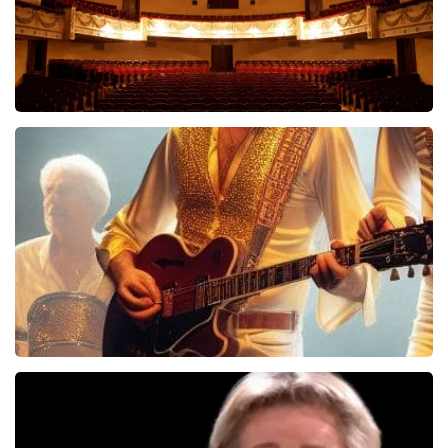
Malle Babbe
704+
reviews
BEKIJKEN
Bee Gees Forever
845+
reviews