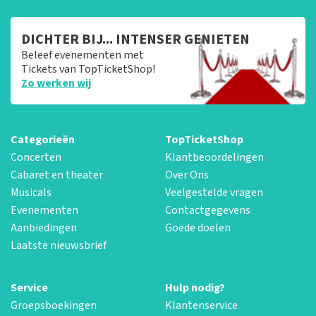
DICHTER BIJ... INTENSER GENIETEN
Beleef evenementen met
Tickets van TopTicketShop!
Zo werken wij
Categorieën
TopTicketShop
Concerten
Klantbeoordelingen
Cabaret en theater
Over Ons
Musicals
Veelgestelde vragen
Evenementen
Contactgegevens
Aanbiedingen
Goede doelen
Laatste nieuwsbrief
Service
Hulp nodig?
Groepsboekingen
Klantenservice