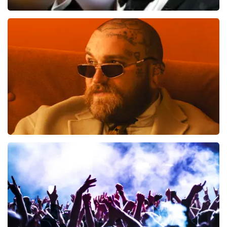
Andre Rieu
514
laatste 30 minuten
BESTEL NU
Teddy Swims
461
laatste 30 minuten
BESTEL NU