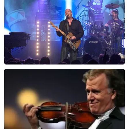
89
reviews
BEKIJKEN
Blof
821
laatste 30 minuten
BESTEL NU