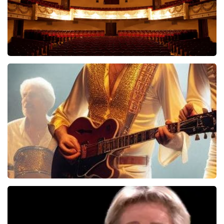
Malle Babbe
704+
reviews
BEKIJKEN
Bee Gees Forever
845+
reviews