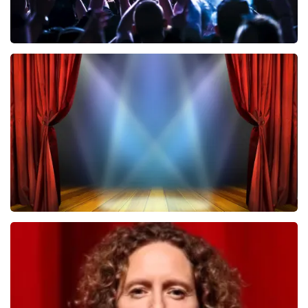
Megadeth
322
laatste 30 minuten
BESTEL NU
40 45 De Musical
233
laatste 30 minuten
BESTEL NU