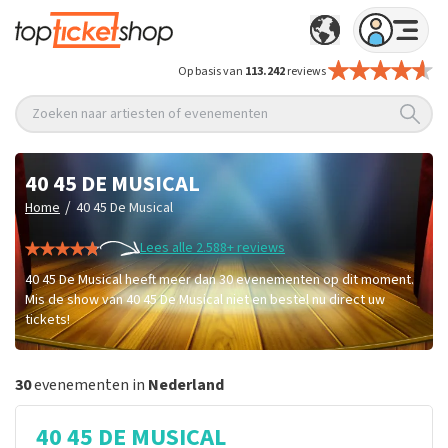
Op basis van
113.242
reviews
Zoeken naar artiesten of evenementen
40 45 DE MUSICAL
/
Home
40 45 De Musical
Lees alle 2.588+ reviews
40 45 De Musical heeft meer dan 30 evenementen op dit moment.
Mis de show van 40 45 De Musical niet en bestel nu direct uw
tickets!
30
evenementen in
Nederland
40 45 DE MUSICAL