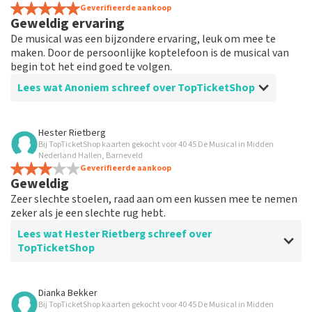
Geverifieerde aankoop
Geweldig ervaring
De musical was een bijzondere ervaring, leuk om mee te
maken. Door de persoonlijke koptelefoon is de musical van
begin tot het eind goed te volgen.
Lees wat Anoniem schreef over TopTicketShop
Beoordeling van Anoniem over
TopTicketShop
Hester Rietberg
Bij TopTicketShop kaarten gekocht voor 40 45 De Musical in Midden
Prima
Nederland Hallen, Barneveld
Ik heb eigenlijk niet veel te vertellen, want alles was
Geverifieerde aankoop
Geweldig
gewoon goed geregeld.
Zeer slechte stoelen, raad aan om een kussen mee te nemen
zeker als je een slechte rug hebt.
Lees wat Hester Rietberg schreef over
TopTicketShop
Beoordeling van Hester Rietberg over
TopTicketShop
Dianka Bekker
Bij TopTicketShop kaarten gekocht voor 40 45 De Musical in Midden