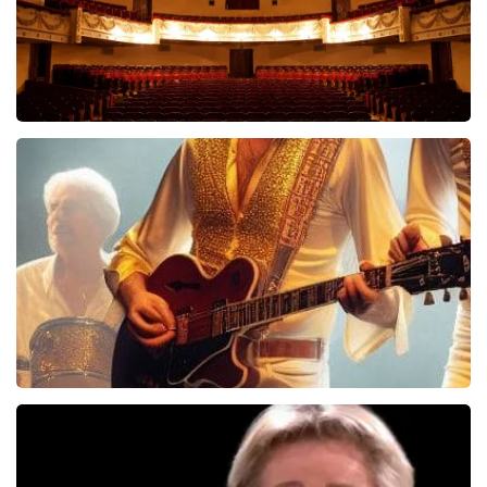
Malle Babbe
704+
reviews
BEKIJKEN
Bee Gees Forever
845+
reviews