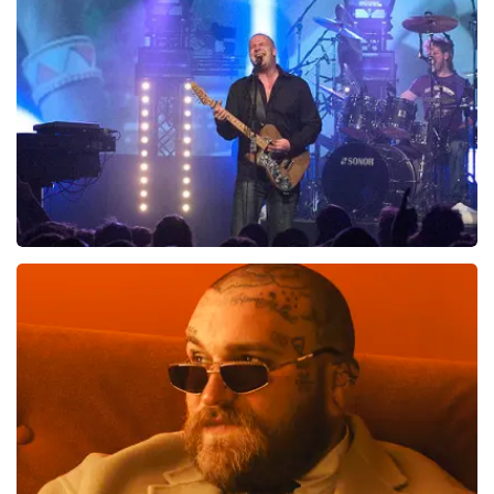
89
reviews
BEKIJKEN
Blof
700
laatste 30 minuten
BESTEL NU