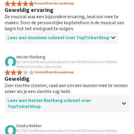
Geverifieerde aankoop
Geweldig ervaring
De musical was een bijzondere ervaring, leuk om mee te
maken. Door de persoonlijke koptelefoon is de musical van
begin tot het eind goed te volgen.
Lees wat Anoniem schreef over TopTicketShop
Beoordeling van Anoniem over
TopTicketShop
Hester Rietberg
Bij TopTicketShop kaarten gekocht voor 40 45 De Musical in Midden
Prima
Nederland Hallen, Barneveld
Ik heb eigenlijk niet veel te vertellen, want alles was
Geverifieerde aankoop
Geweldig
gewoon goed geregeld.
Zeer slechte stoelen, raad aan om een kussen mee te nemen
zeker als je een slechte rug hebt.
Lees wat Hester Rietberg schreef over
TopTicketShop
Beoordeling van Hester Rietberg over
TopTicketShop
Dianka Bekker
Bij TopTicketShop kaarten gekocht voor 40 45 De Musical in Midden