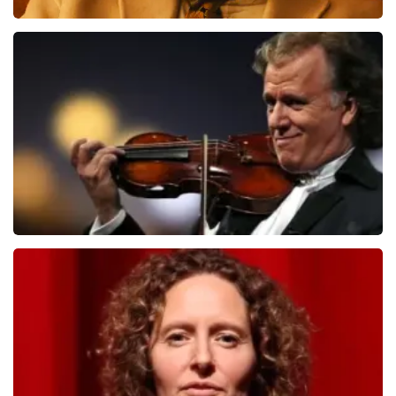
Teddy Swims
551
laatste 30 minuten
BESTEL NU
Andre Rieu
526
laatste 30 minuten
BESTEL NU