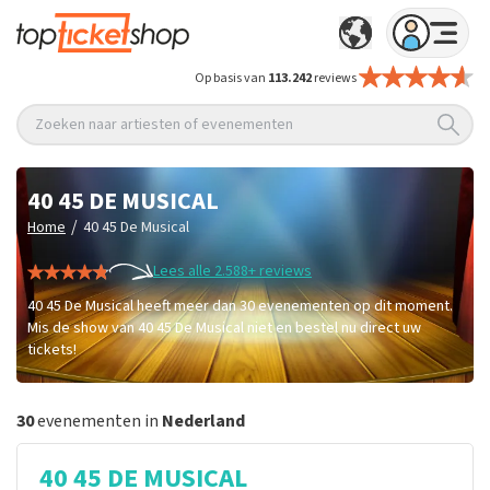
Op basis van
113.242
reviews
Zoeken naar artiesten of evenementen
40 45 DE MUSICAL
/
Home
40 45 De Musical
Lees alle 2.588+ reviews
40 45 De Musical heeft meer dan 30 evenementen op dit moment.
Mis de show van 40 45 De Musical niet en bestel nu direct uw
tickets!
30
evenementen in
Nederland
40 45 DE MUSICAL