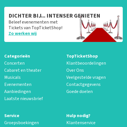
DICHTER BIJ... INTENSER GENIETEN
Beleef evenementen met
Tickets van TopTicketShop!
Zo werken wij
Categorieën
TopTicketShop
Concerten
Klantbeoordelingen
Cabaret en theater
Over Ons
Musicals
Veelgestelde vragen
Evenementen
Contactgegevens
Aanbiedingen
Goede doelen
Laatste nieuwsbrief
Service
Hulp nodig?
Groepsboekingen
Klantenservice