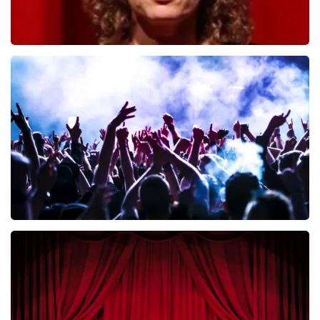
Esther van der Voort
392
laatste 30 minuten
BESTEL NU
Megadeth
335
laatste 30 minuten
BESTEL NU