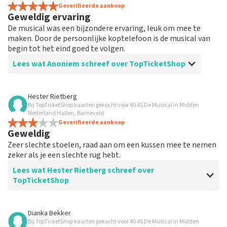
Geverifieerde aankoop
Geweldig ervaring
De musical was een bijzondere ervaring, leuk om mee te
maken. Door de persoonlijke koptelefoon is de musical van
begin tot het eind goed te volgen.
Lees wat Anoniem schreef over TopTicketShop
Beoordeling van Anoniem over
TopTicketShop
Hester Rietberg
Bij TopTicketShop kaarten gekocht voor 40 45 De Musical in Midden
Prima
Nederland Hallen, Barneveld
Ik heb eigenlijk niet veel te vertellen, want alles was
Geverifieerde aankoop
Geweldig
gewoon goed geregeld.
Zeer slechte stoelen, raad aan om een kussen mee te nemen
zeker als je een slechte rug hebt.
Lees wat Hester Rietberg schreef over
TopTicketShop
Beoordeling van Hester Rietberg over
TopTicketShop
Dianka Bekker
Bij TopTicketShop kaarten gekocht voor 40 45 De Musical in Midden