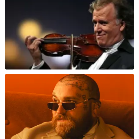
89
reviews
BEKIJKEN
Andre Rieu
686
laatste 30 minuten
BESTEL NU