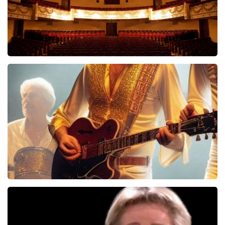
Malle Babbe
704+
reviews
BEKIJKEN
Bee Gees Forever
845+
reviews