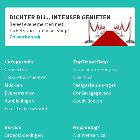
DICHTER BIJ... INTENSER GENIETEN
Beleef evenementen met
Tickets van TopTicketShop!
Zo werken wij
Categorieën
TopTicketShop
Concerten
Klantbeoordelingen
Cabaret en theater
Over Ons
Musicals
Veelgestelde vragen
Evenementen
Contactgegevens
Aanbiedingen
Goede doelen
Laatste nieuwsbrief
Service
Hulp nodig?
Groepsboekingen
Klantenservice