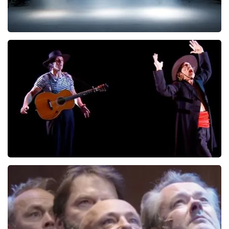
Kor Hoebe
172
laatste 30 minuten
BESTEL NU
Ashton Brothers
162
laatste 30 minuten
BESTEL NU