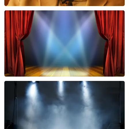
Teddy Swims
535
laatste 30 minuten
BESTEL NU
40 45 De Musical
290
laatste 30 minuten
BESTEL NU