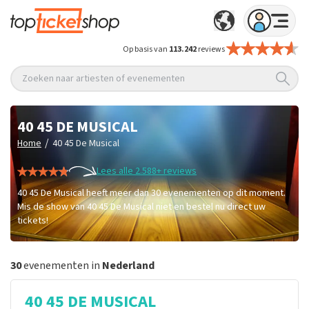
Op basis van
113.242
reviews
Zoeken naar artiesten of evenementen
40 45 DE MUSICAL
/
Home
40 45 De Musical
Lees alle 2.588+ reviews
40 45 De Musical heeft meer dan 30 evenementen op dit moment.
Mis de show van 40 45 De Musical niet en bestel nu direct uw
tickets!
30
evenementen in
Nederland
40 45 DE MUSICAL